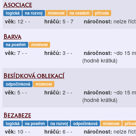
Asociace
logická
na rozvoj
místnost
na cestách
příroda
věk:
12 - -
hráčů:
5 - 7
náročnost:
nelze říct
Barva
na postřeh
místnost
věk:
7 - -
hráčů:
3 - -
náročnost:
~do 15 m
(hodně krátká)
Besídková oblekací
odpočinková
místnost
věk:
5 - -
hráčů:
2 - -
náročnost:
~do 15 m
(hodně krátká)
Bezabeze
logická
na postřeh
na rozvoj
odpočinková
místnost
příro
věk:
10 - -
hráčů:
6 - -
náročnost:
nelze říct