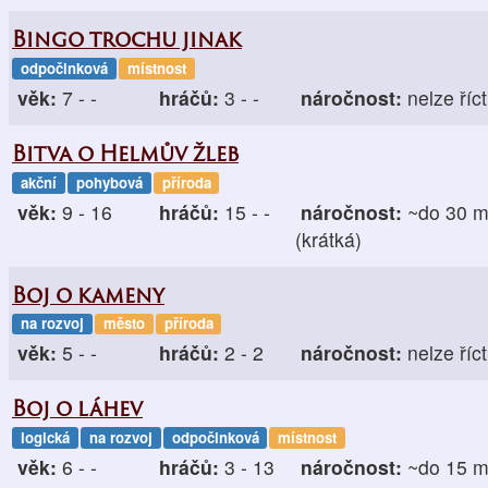
Bingo trochu jinak
odpočinková
místnost
věk:
7 - -
hráčů:
3 - -
náročnost:
nelze říct
Bitva o Helmův žleb
akční
pohybová
příroda
věk:
9 - 16
hráčů:
15 - -
náročnost:
~do 30 m
(krátká)
Boj o kameny
na rozvoj
město
příroda
věk:
5 - -
hráčů:
2 - 2
náročnost:
nelze říct
Boj o láhev
logická
na rozvoj
odpočinková
místnost
věk:
6 - -
hráčů:
3 - 13
náročnost:
~do 15 m