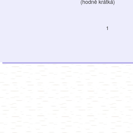
(hodně krátká)
1