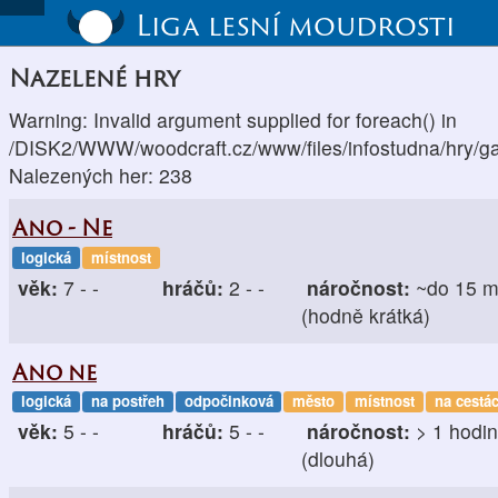
Liga lesní moudrosti
Nazelené hry
Warning: Invalid argument supplied for foreach() in
/DISK2/WWW/woodcraft.cz/www/files/infostudna/hry/g
Nalezených her: 238
Ano - Ne
logická
místnost
věk:
7 - -
hráčů:
2 - -
náročnost:
~do 15 m
(hodně krátká)
Ano ne
logická
na postřeh
odpočinková
město
místnost
na cestá
věk:
5 - -
hráčů:
5 - -
náročnost:
> 1 hodi
(dlouhá)