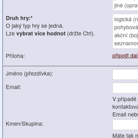
Druh hry:*
O jaký typ hry se jedná.
Lze
vybrat více hodnot
(držte Ctrl).
připojit da
Příloha:
Jméno (přezdívka):
Email:
V případě
kontaktova
Email neb
Kmen/Skupina:
Máte tak 