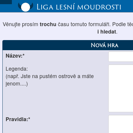
Liga lesní moudrosti
Věnujte prosím
trochu
času tomuto formuláři. Podle tě
i hledat
.
Nová hra
Název:*
Legenda:
(např. Jste na pustém ostrově a máte
jenom....)
Pravidla:*