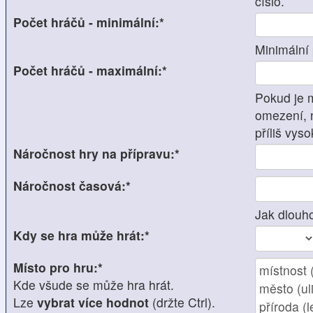
číslo.
Počet hráčů - minimální:*
Minimální 
Počet hráčů - maximální:*
Pokud je 
omezení, 
příliš vyso
Náročnost hry na přípravu:*
Náročnost časová:*
Jak dlouho
Kdy se hra může hrát:*
Místo pro hru:*
Kde všude se může hra hrát.
Lze
vybrat více hodnot
(držte Ctrl).