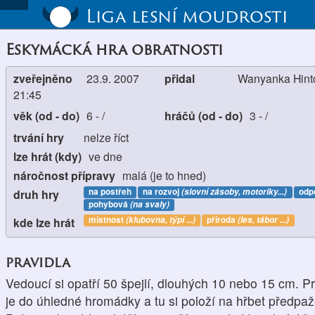
Liga lesní moudrosti
Eskymácká hra obratnosti
zveřejněno
23.9. 2007
přidal
Wanyanka Hinto
21:45
věk (od - do)
6
-
/
hráčů (od - do)
3
-
/
trvání hry
nelze říct
lze hrát (kdy)
ve dne
náročnost přípravy
malá (je to hned)
na postřeh
na rozvoj
(slovní zásoby, motoriky...)
odp
druh hry
pohybová
(na svaly)
místnost
(klubovna, týpí ...)
příroda
(les, tábor ...)
kde lze hrát
pravidla
Vedoucí si opatří 50 špejlí, dlouhých 10 nebo 15 cm. Pr
je do úhledné hromádky a tu si položí na hřbet předpaž