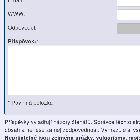
WWW:
Odpovědět:
Příspěvek:*
* Povinná položka
Příspěvky vyjadřují názory čtenářů. Správce těchto str
obsah a nenese za něj zodpovědnost. Vyhrazuje si však
Nepřijatelné jsou zejména urážky, vulgarismy, ras