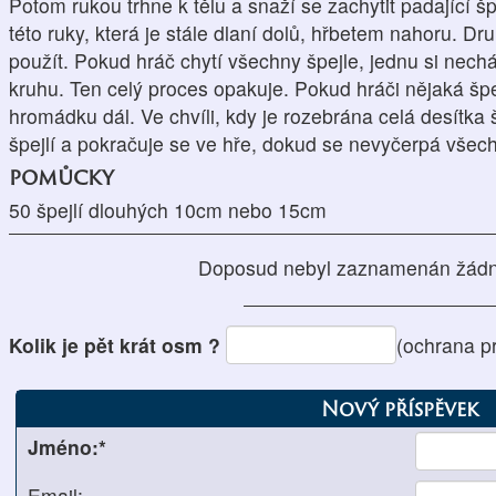
Potom rukou trhne k tělu a snaží se zachytit padající šp
této ruky, která je stále dlaní dolů, hřbetem nahoru. D
použít. Pokud hráč chytí všechny špejle, jednu si nech
kruhu. Ten celý proces opakuje. Pokud hráči nějaká šp
hromádku dál. Ve chvíli, kdy je rozebrána celá desítka 
špejlí a pokračuje se ve hře, dokud se nevyčerpá všech 
pomůcky
50 špejlí dlouhých 10cm nebo 15cm
Doposud nebyl zaznamenán žádn
Kolik je pět krát osm ?
(ochrana p
Nový příspěvek
Jméno:*
Email: