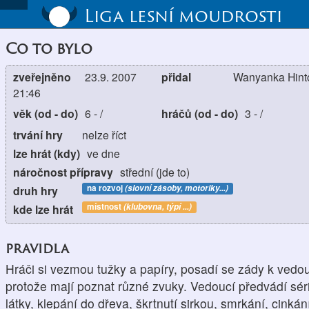
Liga lesní moudrosti
Co to bylo
zveřejněno
23.9. 2007
přidal
Wanyanka Hinto
21:46
věk (od - do)
6
-
/
hráčů (od - do)
3
-
/
trvání hry
nelze říct
lze hrát (kdy)
ve dne
náročnost přípravy
střední (jde to)
na rozvoj
(slovní zásoby, motoriky...)
druh hry
místnost
(klubovna, týpí ...)
kde lze hrát
pravidla
Hráči si vezmou tužky a papíry, posadí se zády k vedo
protože mají poznat různé zvuky. Vedoucí předvádí séri
látky, klepání do dřeva, škrtnutí sirkou, smrkání, cinkán