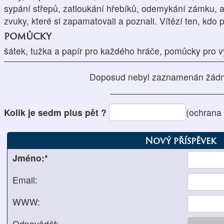
sypání střepů, zatloukání hřebíků, odemykání zámku, a
zvuky, které si zapamatovali a poznali. Vítězí ten, kdo 
pomůcky
šátek, tužka a papír pro každého hráče, pomůcky pro v
Doposud nebyl zaznamenán žádn
Kolik je sedm plus pět ?
(ochrana
Nový příspěvek
Jméno:*
Email:
WWW:
Odpovědět: