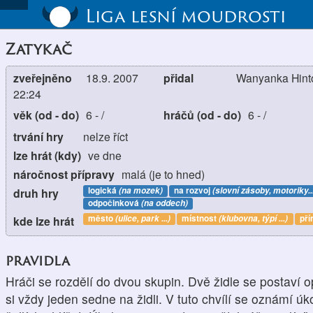
Liga lesní moudrosti
Zatykač
zveřejněno
18.9. 2007
přidal
Wanyanka Hinto
22:24
věk (od - do)
6
-
/
hráčů (od - do)
6
-
/
trvání hry
nelze říct
lze hrát (kdy)
ve dne
náročnost přípravy
malá (je to hned)
logická
(na mozek)
na rozvoj
(slovní zásoby, motoriky..
druh hry
odpočinková
(na oddech)
město
(ulice, park ...)
místnost
(klubovna, týpí ...)
pří
kde lze hrát
pravidla
Hráči se rozdělí do dvou skupin. Dvě židle se postaví 
si vždy jeden sedne na židli. V tuto chvílí se oznámí ú