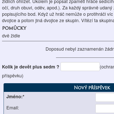
židlích ohlížet. Úkolem je popsat zpaměti hráče sedícíh
očí, druh obuvi, oděv, apod.). Za každý správně udaný
popisujícího bod. Když už hráč nemůže o protihráči víc 
dvojice a potom jiná dvojice ze skupin. Vítězí ta skupin
pomůcky
dvě židle
Doposud nebyl zaznamenán žádn
Kolik je devět plus sedm ?
(ochra
příspěvku)
Nový příspěvek
Jméno:*
Email: