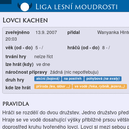
Liga lesní moudrosti
Lovci kachen
zveřejněno
13.9. 2007
přidal
Wanyanka Hinto
20:03
věk (od - do)
5
-
/
hráčů (od - do)
8
-
/
trvání hry
nelze říct
lze hrát (kdy)
ve dne
náročnost přípravy
žádná (nic nepotřebuju)
akční
(bojová)
na postřeh
pohybová
(na svaly)
druh hry
příroda
(les, tábor ...)
ve vodě
(řeka, rybník, jezero...)
kde lze hrát
pravidla
Hráči se rozdělí do dvou družstev. Jedno družstvo před
Hraje se ve vodě dosahující výšky přibližně prsou větš
doprostřed kruhu tvořeného lovci. Lovci si mezi sebou