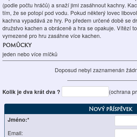
(podle počtu hráčů) a snaží jimi zasáhnout kachny. K
tím, že se potopí pod vodu. Pokud některý lovec libov
kachna vypadává ze hry. Po předem určené době se dr
družstvo kachen a obráceně a hra se opakuje. Vítězí to
vymezené pro hru zasáhne více kachen.
pomůcky
jeden nebo více míčků
Doposud nebyl zaznamenán žádn
Kolik je dva krát dva ?
(ochrana p
Nový příspěvek
Jméno:*
Email: