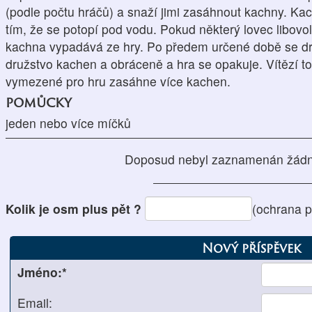
(podle počtu hráčů) a snaží jimi zasáhnout kachny. K
tím, že se potopí pod vodu. Pokud některý lovec libov
kachna vypadává ze hry. Po předem určené době se dr
družstvo kachen a obráceně a hra se opakuje. Vítězí to
vymezené pro hru zasáhne více kachen.
pomůcky
jeden nebo více míčků
Doposud nebyl zaznamenán žádn
Kolik je osm plus pět ?
(ochrana 
Nový příspěvek
Jméno:*
Email: