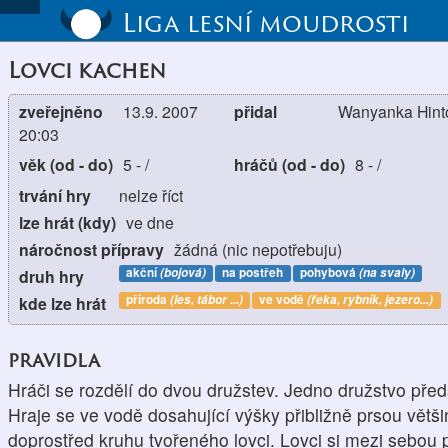
Liga lesní moudrosti
Lovci kachen
zveřejněno
13.9. 2007
přidal
Wanyanka Hinto
20:03
věk (od - do)
5
-
/
hráčů (od - do)
8
-
/
trvání hry
nelze říct
lze hrát (kdy)
ve dne
náročnost přípravy
žádná (nic nepotřebuju)
akční
(bojová)
na postřeh
pohybová
(na svaly)
druh hry
příroda
(les, tábor ...)
ve vodě
(řeka, rybník, jezero...)
kde lze hrát
pravidla
Hráči se rozdělí do dvou družstev. Jedno družstvo před
Hraje se ve vodě dosahující výšky přibližně prsou větš
doprostřed kruhu tvořeného lovci. Lovci si mezi sebou