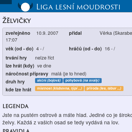
Liga lesní moudrosti
Žělvičky
zveřejněno
10.9. 2007
přidal
Věrka (Skarabe
17:07
věk (od - do)
4
-
/
hráčů (od - do)
16
-
/
trvání hry
nelze říct
lze hrát (kdy)
ve dne
náročnost přípravy
malá (je to hned)
akční
(bojová)
pohybová
(na svaly)
druh hry
místnost
(klubovna, týpí ...)
příroda
(les, tábor ...)
kde lze hrát
legenda
Jste na pustém ostrově a máte hlad. Jediné co je širo
želvy. Každá z vašich osad se tedy vydává na lov.
pravidla