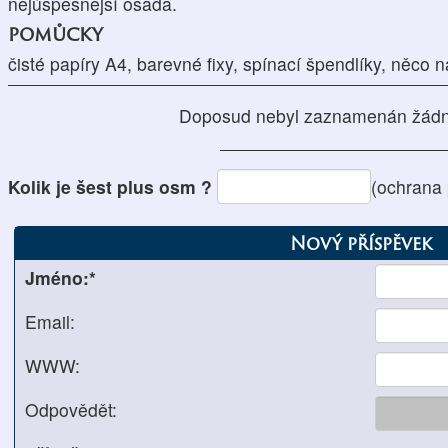
nejúspěšnější osada.
pomůcky
čisté papíry A4, barevné fixy, spínací špendlíky, něco
Doposud nebyl zaznamenán žádn
Kolik je šest plus osm ?
(ochrana
Nový příspěvek
Jméno:*
Email:
WWW:
Odpovědět: