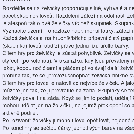
Rozdělíte se na želvičky (doporučuji silné, vytrvalé a n
počet skupinek lovců. Rozdělení záleží na odolnosti že
je alespoň tak o dvě želvičky víc než skupinek. Skupink
Vyznačíte území – o rozloze např. menší louky, záleží 
Každá želvička si na hrudník/břicho připevní čistý pap
(skupinka) lovců, obdrží právě jednu fixu určité barvy.
Cílem hry pro želvičky je zůstat pohyblivé. Želvičky se
čtyřech (po kolenou). V okamžiku, kdy jsou převaleny n
ležet, kopou nožičkami a pláčem přivolávají další želvi
probíhá tak, že se „provozuschopná“ želvička dotkne s
Cílem hry pro lovce je nalovit co nejvíce želviček. A j
můžete jen tak, že ji převrátíte na záda. Skupinky se 
želvičky povalit na záda. Když se jim to podaří, udělají
mohou udělat jen na želvičku, na jejímž překlopení se 
aktivně podílel.
Po „oživení“ želvičky ji mohou lovci opět lovit, nejedná 
Po konci hry se sečtou čárky jednotlivých barev na vše