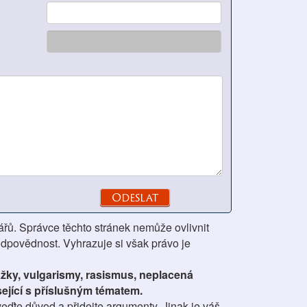
ářů. Správce těchto stránek nemůže ovlivnit
odpovědnost. Vyhrazuje si však právo je
ážky, vulgarismy, rasismus, neplacená
ející s příslušným tématem.
eďte důvod a přidejte argumenty. Jinak je váš