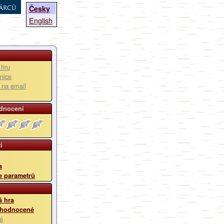
árců
Česky
English
 hru
nice
u na email
dnocení
i
a
e parametrů
 hra
 hodnocené
é