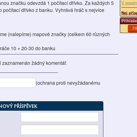
ou značku odevzdá 1 počítací dřívko. Za každých 5
V popeln
počítací dřívko z banku. Vyhrává hráč s nejvíce
Nej přis
Přihláše
Př
eme (nalepíme) mapové značky (celkem 60 různých
 hráče 10 + 20-30 do banku
l zaznamenán žádný komentář.
(ochrana proti nevyžádanému
Nový příspěvek