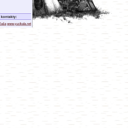
kontakty:
ičaša
www.yucikala.net