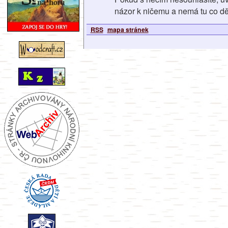
názor k ničemu a nemá tu co dě
RSS
mapa stránek