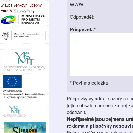
WWW:
Stavba venkovní učebny
Fara Michalovy hory
Odpovědět:
Příspěvek:*
* Povinná položka
Příspěvky vyjadřují názory čten
jejich obsah a nenese za něj z
odstranit.
Nepřijatelné jsou zejména ur
reklama a příspěvky nesouvis
Pokud s něčím nesouhlasíte, uv