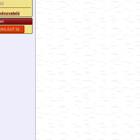
ici
pěvovatelé
ní
ihlásit se