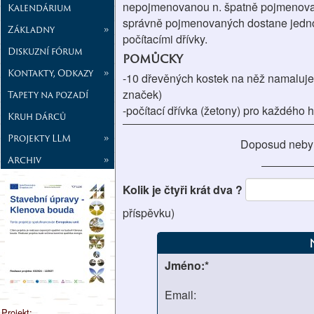
nepojmenovanou n. špatně pojmenovan
Kalendárium
správně pojmenovaných dostane jedno 
Základny
»
počítacími dřívky.
Diskuzní fórum
pomůcky
Kontakty, Odkazy
»
-10 dřevěných kostek na něž namaluj
značek)
Tapety na pozadí
-počítací dřívka (žetony) pro každého
Kruh dárců
Projekty LLM
»
Doposud neby
Archiv
»
Kolik je čtyři krát dva ?
příspěvku)
Jméno:*
Email:
Projekt: