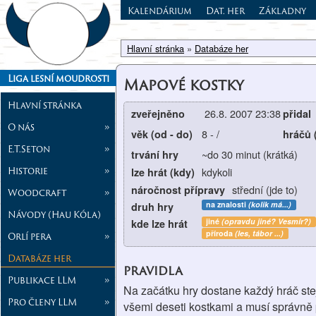
Kalendárium
Dat. her
Základny
Hlavní stránka
»
Databáze her
Liga lesní moudrosti
Mapové kostky
Hlavní stránka
26.8. 2007 23:38
zveřejněno
přidal
O nás
»
8
-
/
věk (od - do)
hráčů 
E.T.Seton
»
~do 30 minut (krátká)
trvání hry
Historie
»
kdykoli
lze hrát (kdy)
střední (jde to)
náročnost přípravy
Woodcraft
»
na znalosti
(kolik má...)
druh hry
Návody (Hau Kóla)
jiné
(opravdu jiné? Vesmír?)
kde lze hrát
příroda
(les, tábor ...)
Orlí pera
»
Databáze her
pravidla
Publikace LLM
»
Na začátku hry dostane každý hráč ste
Pro členy LLM
»
všemi deseti kostkami a musí správně