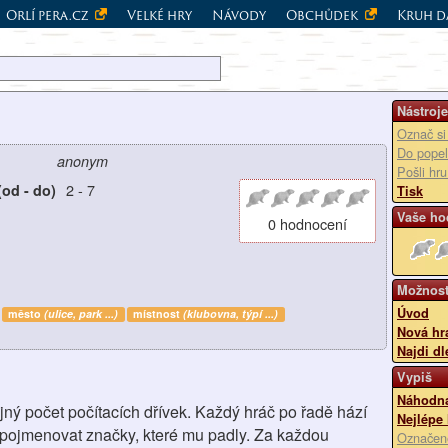
Orlí pera.cz
Velké hry
Návody
Obchůdek
Kruh d
Nástroje
Označ si
Do popel
anonym
Pošli hr
2
-
7
(od - do)
Tisk
Vaše ho
0 hodnocení
Možnost
Úvod
město
(ulice, park ...)
místnost
(klubovna, týpí ...)
Nová hr
Najdi dl
Vypiš
Náhodná
jný počet počítacích dřívek. Každý hráč po řadě hází
Nejlépe
 pojmenovat značky, které mu padly. Za každou
Označen