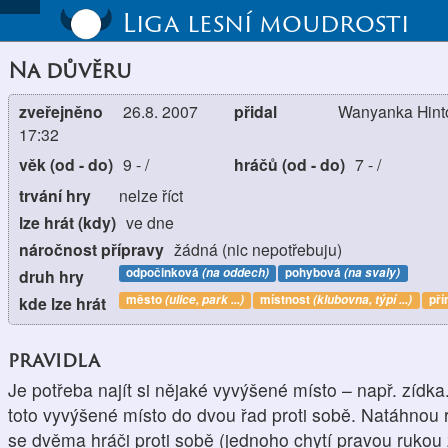
Liga lesní moudrosti
Na důvěru
zveřejněno
26.8. 2007
přidal
Wanyanka Hinto
17:32
věk (od - do)
9
-
/
hráčů (od - do)
7
-
/
trvání hry
nelze říct
lze hrát (kdy)
ve dne
náročnost přípravy
žádná (nic nepotřebuju)
odpočinková
(na oddech)
pohybová
(na svaly)
druh hry
město
(ulice, park ...)
místnost
(klubovna, týpí ...)
pří
kde lze hrát
pravidla
Je potřeba najít si nějaké vyvýšené místo – např. zídka
toto vyvýšené místo do dvou řad proti sobě. Natáhnou 
se dvěma hráči proti sobě (jednoho chytí pravou rukou