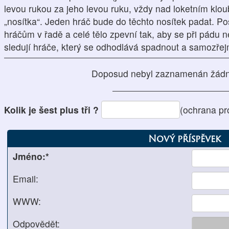
levou rukou za jeho levou ruku, vždy nad loketním klo
„nosítka“. Jeden hráč bude do těchto nosítek padat. P
hráčům v řadě a celé tělo zpevní tak, aby se při pádu 
sledují hráče, který se odhodlává spadnout a samozřej
Doposud nebyl zaznamenán žádn
Kolik je šest plus tři ?
(ochrana pr
Nový příspěvek
Jméno:*
Email:
WWW:
Odpovědět: