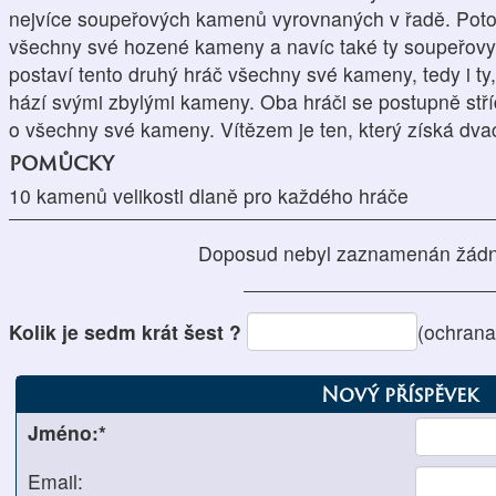
nejvíce soupeřových kamenů vyrovnaných v řadě. Poto
všechny své hozené kameny a navíc také ty soupeřovy
postaví tento druhý hráč všechny své kameny, tedy i ty,
hází svými zbylými kameny. Oba hráči se postupně stříd
o všechny své kameny. Vítězem je ten, který získá dv
pomůcky
10 kamenů velikosti dlaně pro každého hráče
Doposud nebyl zaznamenán žádn
Kolik je sedm krát šest ?
(ochrana
Nový příspěvek
Jméno:*
Email: