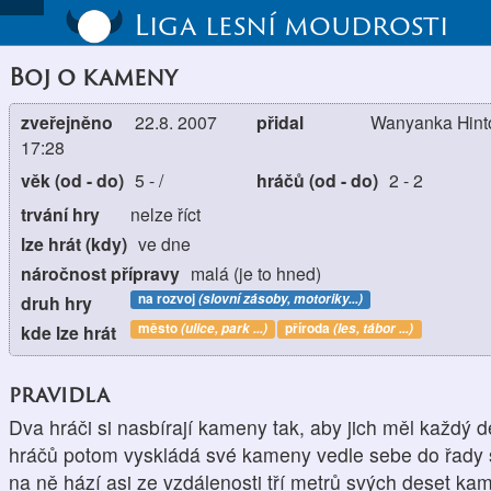
Liga lesní moudrosti
Boj o kameny
zveřejněno
22.8. 2007
přidal
Wanyanka Hinto
17:28
věk (od - do)
5
-
/
hráčů (od - do)
2
-
2
trvání hry
nelze říct
lze hrát (kdy)
ve dne
náročnost přípravy
malá (je to hned)
na rozvoj
(slovní zásoby, motoriky...)
druh hry
město
(ulice, park ...)
příroda
(les, tábor ...)
kde lze hrát
pravidla
Dva hráči si nasbírají kameny tak, aby jich měl každý d
hráčů potom vyskládá své kameny vedle sebe do řady 
na ně hází asi ze vzdálenosti tří metrů svých deset k