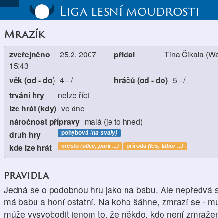
Liga lesní moudrosti
Mrazík
zveřejněno
25.2. 2007
přidal
Tina Čikala (W
15:43
věk (od - do)
4
-
/
hráčů (od - do)
5
-
/
trvání hry
nelze říct
lze hrát (kdy)
ve dne
náročnost přípravy
malá (je to hned)
pohybová
(na svaly)
druh hry
město
(ulice, park ...)
příroda
(les, tábor ...)
kde lze hrát
pravidla
Jedná se o podobnou hru jako na babu. Ale nepředvá s
má babu a honí ostatní. Na koho šáhne, zmrazí se - m
může vysvobodit jenom to, že někdo, kdo není zmraže