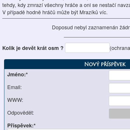
tehdy, kdy zmrazí všechny hráče a oni se nestačí navz
V případě hodně hráčů může být Mrazíků víc.
Doposud nebyl zaznamenán žádn
Kolik je devět krát osm ?
(ochrana
Nový příspěvek
Jméno:*
Email:
WWW:
Odpovědět:
Příspěvek:*