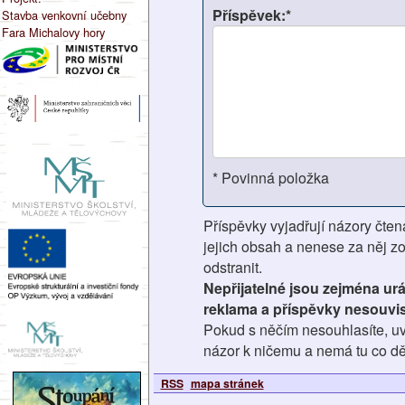
Příspěvek:*
Stavba venkovní učebny
Fara Michalovy hory
* Povinná položka
Příspěvky vyjadřují názory čten
jejich obsah a nenese za něj z
odstranit.
Nepřijatelné jsou zejména ur
reklama a příspěvky nesouvis
Pokud s něčím nesouhlasíte, uv
názor k ničemu a nemá tu co dě
RSS
mapa stránek