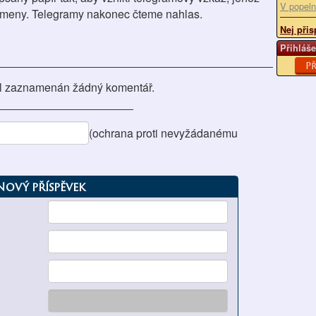
V popeln
smeny. Telegramy nakonec čteme nahlas.
Nej přis
Přihláše
Př
l zaznamenán žádný komentář.
(ochrana proti nevyžádanému
Nový příspěvek