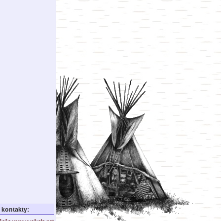
kontakty:
ičaša
www.yucikala.net