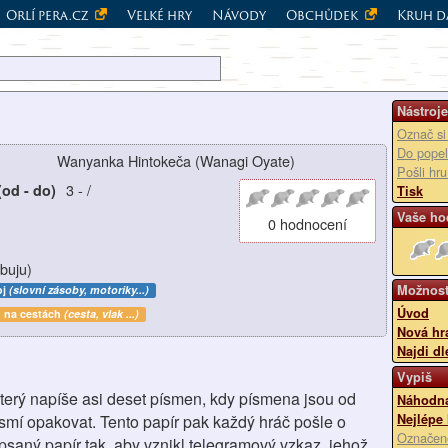
Orlí pera.cz
Velké hry
Návody
Obchůdek
Kruh d
Nástroje
Označ si
Do popel
Wanyanka Hintokeča (Wanagi Oyate)
Pošli hr
3
-
/
(od - do)
Tisk
Vaše ho
0 hodnocení
buju)
Možnost
oj
(slovní zásoby, motoriky...)
Úvod
na cestách
(cesta, vlak ...)
Nová hr
Najdi dl
Vypiš
který napíše asi deset písmen, kdy písmena jsou od
Náhodná
mí opakovat. Tento papír pak každý hráč pošle o
Nejlépe
Označen
psaný papír tak, aby vznikl telegramový vzkaz, jehož