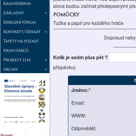
Kalendárium
slova budou začínat předepsanými pí
Základny
»
pomůcky
Diskuzní fórum
Tužka a papír pro každého hráče
Kontakty, Odkazy
»
Doposud neby
Tapety na pozadí
Kruh dárců
Kolik je sedm plus pět ?
Projekty LLM
»
příspěvku)
Archiv
»
Jméno:*
Email:
WWW:
Odpovědět:
Projekt: