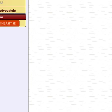
ici
pěvovatelé
ní
ihlásit se