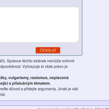
ářů. Správce těchto stránek nemůže ovlivnit
odpovědnost. Vyhrazuje si však právo je
ážky, vulgarismy, rasismus, neplacená
ející s příslušným tématem.
eďte důvod a přidejte argumenty. Jinak je váš
lat.
design and produce made by © Pavel Spálený -
Yučikala W