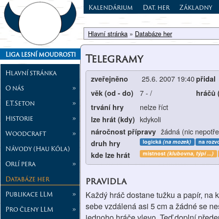
Kalendárium
Dat. her
Základny
Hlavní stránka
»
Databáze her
Liga lesní moudrosti
Telegramy
Hlavní stránka
25.6. 2007 19:40
zveřejněno
přidal
O nás
»
7
-
/
věk (od - do)
hráčů 
E.T.Seton
»
nelze říct
trvání hry
Historie
»
kdykoli
lze hrát (kdy)
žádná (nic nepotře
náročnost přípravy
Woodcraft
»
logická
(na mozek)
na rozv
druh hry
Návody (Hau Kóla)
místnost
(klubovna, týpí ...)
kde lze hrát
Orlí pera
»
Databáze her
pravidla
Publikace LLM
»
Každý hráč dostane tužku a papír, na 
sebe vzdálená asi 5 cm a žádné se nes
Pro členy LLM
»
jednoho hráče vlevo. Teď doplní přede