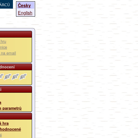
árců
Česky
English
 hru
nice
u na email
dnocení
i
a
e parametrů
 hra
 hodnocené
é