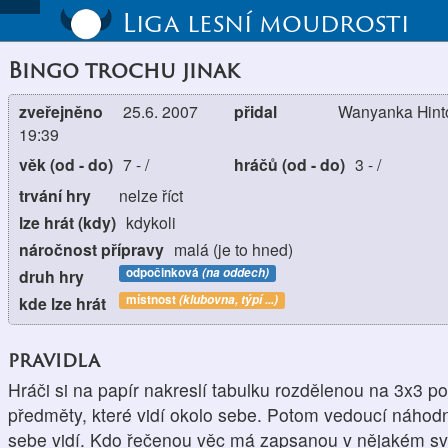
Liga lesní moudrosti
Bingo trochu jinak
zveřejněno
25.6. 2007
přidal
Wanyanka Hinto
19:39
věk (od - do)
7
-
/
hráčů (od - do)
3
-
/
trvání hry
nelze říct
lze hrát (kdy)
kdykoli
náročnost přípravy
malá (je to hned)
odpočinková
(na oddech)
druh hry
místnost
(klubovna, týpí ...)
kde lze hrát
pravidla
Hráči si na papír nakreslí tabulku rozdělenou na 3x3 pol
předměty, které vidí okolo sebe. Potom vedoucí náhodn
sebe vidí. Kdo řečenou věc má zapsanou v nějakém svém