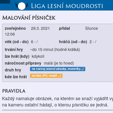
Liga lesní moudrosti
Malování písniček
zveřejněno
29.3. 2021
přidal
Slunce
12:06
věk (od - do)
6
-
/
hráčů (od - do)
2
-
/
trvání hry
~do 15 minut (hodně krátká)
lze hrát (kdy)
kdykoli
náročnost přípravy
malá (je to hned)
na rozvoj
(slovní zásoby, motoriky...)
druh hry
on-line
(PC, mobil ...)
kde lze hrát
pravidla
Každý namaluje obrázek, na kterém se snaží vyjádřit 
na kameru ostatní hádají, o kterou písničku se jedná.