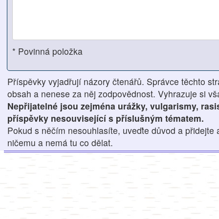
* Povinná položka
Příspěvky vyjadřují názory čtenářů. Správce těchto str
obsah a nenese za něj zodpovědnost. Vyhrazuje si však
Nepřijatelné jsou zejména urážky, vulgarismy, ras
příspěvky nesouvisející s příslušným tématem.
Pokud s něčím nesouhlasíte, uveďte důvod a přidejte 
ničemu a nemá tu co dělat.