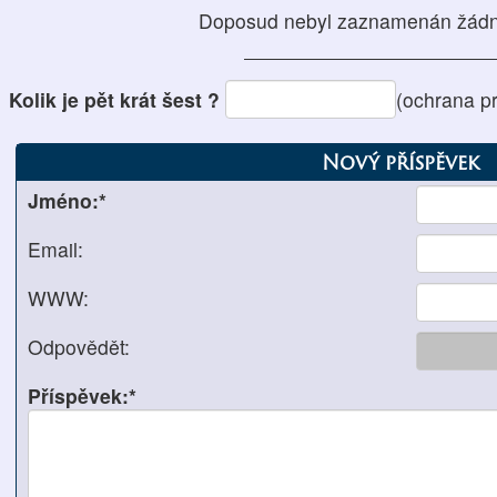
Doposud nebyl zaznamenán žádn
Kolik je pět krát šest ?
(ochrana p
Nový příspěvek
Jméno:*
Email:
WWW:
Odpovědět:
Příspěvek:*