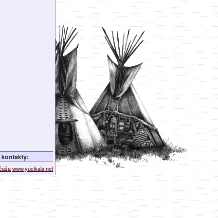
kontakty:
ičaša
www.yucikala.net