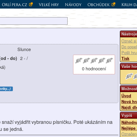
Orlí pera.cz
Velké hry
Návody
Obchůdek
Kruh d
Nástroje
Označ si
Do popel
Slunce
Pošli hr
2
-
/
(od - do)
Tisk
ká)
Vaše ho
0 hodnocení
Možnost
riky...)
Úvod
Nová hr
Najdi dl
Vypiš
snaží vyjádřit vybranou písničku. Poté ukázáním na
Náhodná
u se jedná.
Nejlépe
Označen