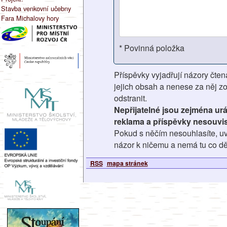
Stavba venkovní učebny
Fara Michalovy hory
* Povinná položka
Příspěvky vyjadřují názory čten
jejich obsah a nenese za něj z
odstranit.
Nepřijatelné jsou zejména ur
reklama a příspěvky nesouvis
Pokud s něčím nesouhlasíte, uv
názor k ničemu a nemá tu co dě
RSS
mapa stránek