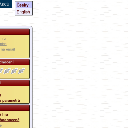
árců
Česky
English
 hru
nice
u na email
dnocení
i
a
e parametrů
 hra
 hodnocené
é