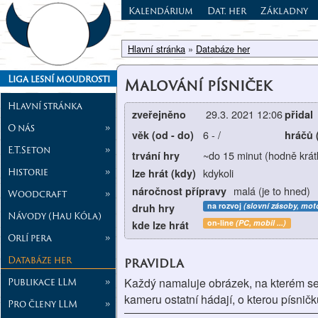
Kalendárium
Dat. her
Základny
Hlavní stránka
»
Databáze her
Liga lesní moudrosti
Malování písniček
Hlavní stránka
29.3. 2021 12:06
zveřejněno
přidal
O nás
»
6
-
/
věk (od - do)
hráčů 
E.T.Seton
»
~do 15 minut (hodně krát
trvání hry
Historie
»
kdykoli
lze hrát (kdy)
malá (je to hned)
náročnost přípravy
Woodcraft
»
na rozvoj
(slovní zásoby, moto
druh hry
Návody (Hau Kóla)
on-line
(PC, mobil ...)
kde lze hrát
Orlí pera
»
Databáze her
pravidla
Publikace LLM
»
Každý namaluje obrázek, na kterém se 
kameru ostatní hádají, o kterou písničk
Pro členy LLM
»