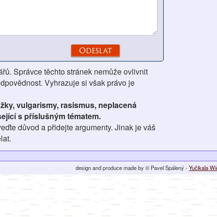
ářů. Správce těchto stránek nemůže ovlivnit
odpovědnost. Vyhrazuje si však právo je
ážky, vulgarismy, rasismus, neplacená
ející s příslušným tématem.
eďte důvod a přidejte argumenty. Jinak je váš
lat.
design and produce made by © Pavel Spálený -
Yučikala W