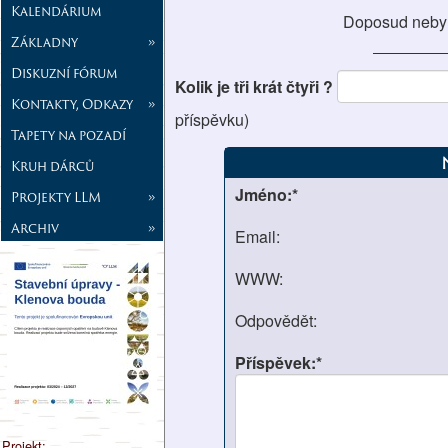
Kalendárium
Doposud neby
Základny
»
Diskuzní fórum
Kolik je tři krát čtyři ?
Kontakty, Odkazy
»
příspěvku)
Tapety na pozadí
Kruh dárců
Jméno:*
Projekty LLM
»
Archiv
»
Email:
WWW:
Odpovědět:
Příspěvek:*
Projekt: