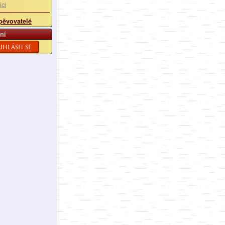
ici
pěvovatelé
ní
ihlásit se