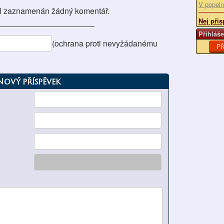
V popeln
l zaznamenán žádný komentář.
Nej přis
Přihláše
(ochrana proti nevyžádanému
Př
Nový příspěvek