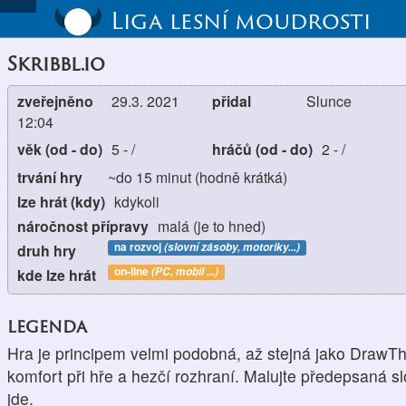
Liga lesní moudrosti
Skribbl.io
zveřejněno
29.3. 2021
přidal
Slunce
12:04
věk (od - do)
5
-
/
hráčů (od - do)
2
-
/
trvání hry
~do 15 minut (hodně krátká)
lze hrát (kdy)
kdykoli
náročnost přípravy
malá (je to hned)
na rozvoj
(slovní zásoby, motoriky...)
druh hry
on-line
(PC, mobil ...)
kde lze hrát
legenda
Hra je principem velmi podobná, až stejná jako DrawThis
komfort při hře a hezčí rozhraní. Malujte předepsaná sl
jde.