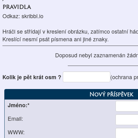
pravidla
Odkaz: skribbl.io
Hráči se střídají v kreslení obrázku, zatímco ostatní há
Kreslící nesmí psát písmena ani jiné znaky.
Doposud nebyl zaznamenán žádn
Kolik je pět krát osm ?
(ochrana p
Nový příspěvek
Jméno:*
Email:
WWW: