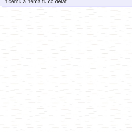
ničemu a nemá tu co dělat.