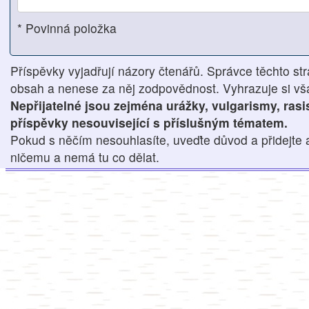
* Povinná položka
Příspěvky vyjadřují názory čtenářů. Správce těchto str
obsah a nenese za něj zodpovědnost. Vyhrazuje si však
Nepřijatelné jsou zejména urážky, vulgarismy, ras
příspěvky nesouvisející s příslušným tématem.
Pokud s něčím nesouhlasíte, uveďte důvod a přidejte 
ničemu a nemá tu co dělat.