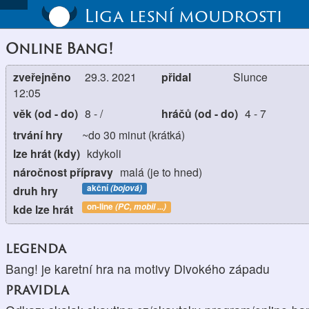
Liga lesní moudrosti
Online Bang!
zveřejněno
29.3. 2021
přidal
Slunce
12:05
věk (od - do)
8
-
/
hráčů (od - do)
4
-
7
trvání hry
~do 30 minut (krátká)
lze hrát (kdy)
kdykoli
náročnost přípravy
malá (je to hned)
akční
(bojová)
druh hry
on-line
(PC, mobil ...)
kde lze hrát
legenda
Bang! je karetní hra na motivy Divokého západu
pravidla