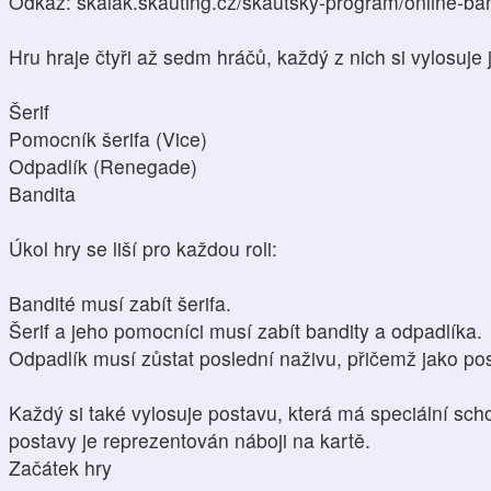
Odkaz: skalak.skauting.cz/skautsky-program/online-ba
Hru hraje čtyři až sedm hráčů, každý z nich si vylosuje j
Šerif
Pomocník šerifa (Vice)
Odpadlík (Renegade)
Bandita
Úkol hry se liší pro každou roli:
Bandité musí zabít šerifa.
Šerif a jeho pomocníci musí zabít bandity a odpadlíka.
Odpadlík musí zůstat poslední naživu, přičemž jako pos
Každý si také vylosuje postavu, která má speciální sch
postavy je reprezentován náboji na kartě.
Začátek hry