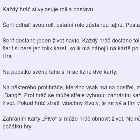
Každý hráč si vylosuje roli a postavu.
Šerif odhalí svou roli, ostatní role zůstanou tajné. Post
Šerif dostane jeden život navíc. Každý hráč dostane tol
šerif si bere jen tolik karet, kolik má nábojů na kartě p
Hra
Na počátku svého tahu si hráč lízne dvě karty.
Na některého protihráče, kterého však má na dostřel, m
„Bang!“. Protihráč se může střele vyhnout zahráním karty
život. Pokud hráč ztratil všechny životy, je mrtvý a tím 
Zahráním karty „Pivo“ si může hráč obnovit život. Nemů
počátku hry.