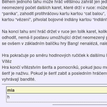
Během jednoho tahu může hráč většinou zahrát jen jedn
neomezený počet dalších karet, které drží v ruce: může
“panika”, zahodit protihráčovu kartu kartou “cat balou”
kartou “vězení”, přivolat bojovné indiány kartou “indián
Na konci tahu smí hráč držet v ruce jen tolik karet, koli
odhodit, nemá-li postavu umožňující držet neomezený p
se ovšem v základním balíčku hry Bang! nenalézá, nalé
Hra pokračuje po směru hodinových ručiček k dalšímu h
Vítěz
Hra končí vítězstvím šerifa a pomocníků, pokud jsou mrt
šerif je naživu. Pokud je šerif zabit a posledním hráčem
vyhrávají bandité.
mia
h