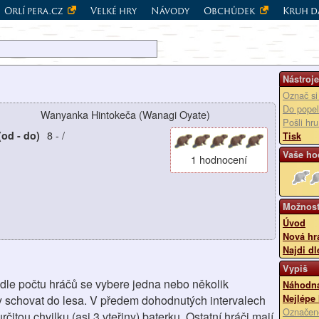
Orlí pera.cz
Velké hry
Návody
Obchůdek
Kruh d
Nástroje
Označ si
Do popel
Wanyanka Hintokeča (Wanagi Oyate)
Pošli hr
8
-
/
(od - do)
Tisk
Vaše ho
1 hodnocení
Možnost
Úvod
Nová hr
Najdi dl
Vypiš
odle počtu hráčů se vybere jedna nebo několik
Náhodná
ry schovat do lesa. V předem dohodnutých intervalech
Nejlépe
Označen
čitou chvilku (asi 3 vteřiny) baterku. Ostatní hráči mají