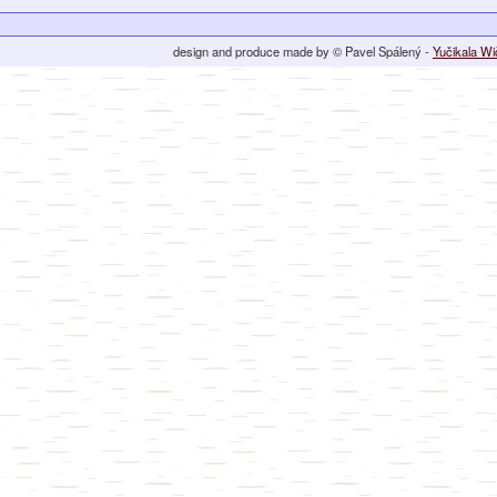
design and produce made by © Pavel Spálený -
Yučikala W