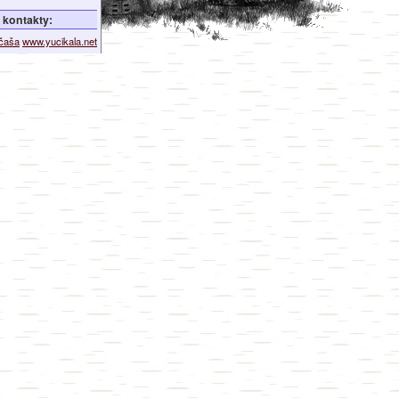
kontakty:
ičaša
www.yucikala.net