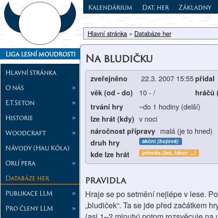
Kalendárium
Dat. her
Základny
Hlavní stránka
»
Databáze her
Liga lesní moudrosti
Na bludičku
Hlavní stránka
22.3. 2007 15:55
zveřejněno
přidal
O nás
»
10
-
/
věk (od - do)
hráčů 
E.T.Seton
»
~do 1 hodiny (delší)
trvání hry
Historie
»
v noci
lze hrát (kdy)
malá (je to hned)
náročnost přípravy
Woodcraft
»
akční
(bojová)
druh hry
Návody (Hau Kóla)
příroda
(les, tábor ...)
kde lze hrát
Orlí pera
»
Databáze her
pravidla
Publikace LLM
»
Hraje se po setmění nejlépe v lese. P
„bludiček“. Ta se jde před začátkem h
Pro členy LLM
»
(asi 1–2 minuty) potom rozsvěcuje na ur