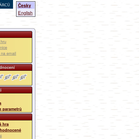
árců
Česky
English
 hru
nice
u na email
dnocení
i
a
e parametrů
 hra
 hodnocené
é