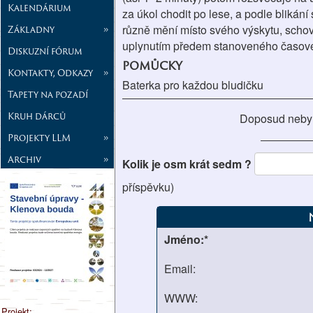
Kalendárium
za úkol chodit po lese, a podle blikání
různě mění místo svého výskytu, scho
Základny
»
uplynutím předem stanoveného časovéh
Diskuzní fórum
pomůcky
Kontakty, Odkazy
»
Baterka pro každou bludičku
Tapety na pozadí
Kruh dárců
Doposud neby
Projekty LLM
»
Archiv
»
Kolik je osm krát sedm ?
příspěvku)
Jméno:*
Email:
WWW:
Projekt: