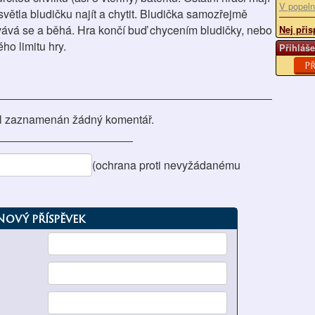
V popeln
 světla bludičku najít a chytit. Bludička samozřejmě
vává se a běhá. Hra končí buď chycením bludičky, nebo
Nej přis
o limitu hry.
Přihláše
Př
l zaznamenán žádný komentář.
(ochrana proti nevyžádanému
Nový příspěvek