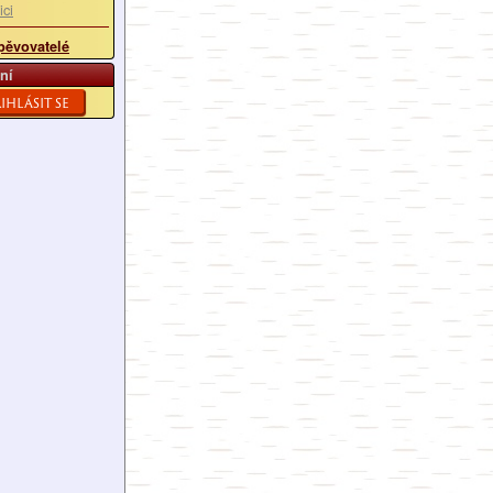
ici
pěvovatelé
ní
ihlásit se