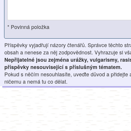
* Povinná položka
Příspěvky vyjadřují názory čtenářů. Správce těchto str
obsah a nenese za něj zodpovědnost. Vyhrazuje si však
Nepřijatelné jsou zejména urážky, vulgarismy, ras
příspěvky nesouvisející s příslušným tématem.
Pokud s něčím nesouhlasíte, uveďte důvod a přidejte 
ničemu a nemá tu co dělat.