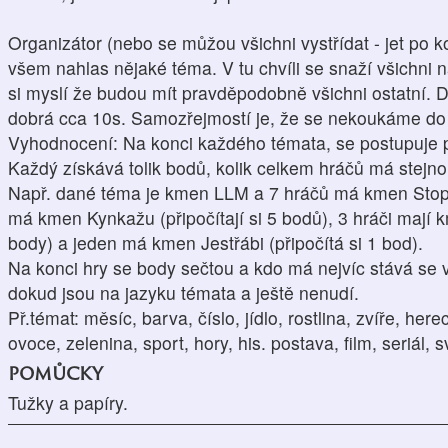
Organizátor (nebo se můžou všichni vystřídat - jet po k
všem nahlas nějaké téma. V tu chvíli se snaží všichni n
si myslí že budou mít pravděpodobně všichni ostatní. 
dobrá cca 10s. Samozřejmostí je, že se nekoukáme do 
Vyhodnocení: Na konci každého témata, se postupuje p
Každý získává tolik bodů, kolik celkem hráčů má stejno
Např. dané téma je kmen LLM a 7 hráčů má kmen Stopaři
má kmen Kynkažu (připočítají si 5 bodů), 3 hráči mají km
body) a jeden má kmen Jestřábi (připočítá si 1 bod).
Na konci hry se body sečtou a kdo má nejvíc stává se 
dokud jsou na jazyku témata a ještě nenudí.
Př.témat: měsíc, barva, číslo, jídlo, rostlina, zvíře, he
ovoce, zelenina, sport, hory, his. postava, film, seriál, sv
pomůcky
Tužky a papíry.