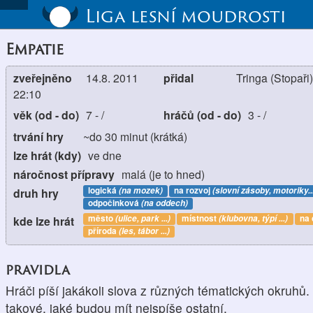
Liga lesní moudrosti
Empatie
zveřejněno
14.8. 2011
přidal
Tringa (Stopaři)
22:10
věk (od - do)
7
-
/
hráčů (od - do)
3
-
/
trvání hry
~do 30 minut (krátká)
lze hrát (kdy)
ve dne
náročnost přípravy
malá (je to hned)
logická
(na mozek)
na rozvoj
(slovní zásoby, motoriky..
druh hry
odpočinková
(na oddech)
město
(ulice, park ...)
místnost
(klubovna, týpí ...)
na
kde lze hrát
příroda
(les, tábor ...)
pravidla
Hráči píší jakákoli slova z různých tématických okruhů.
takové, jaké budou mít nejspíše ostatní.