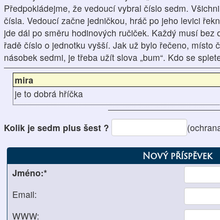
Předpokládejme, že vedoucí vybral číslo sedm. Všichni
čísla. Vedoucí začne jedničkou, hráč po jeho levici řekne 
jde dál po směru hodinových ručiček. Každý musí bez d
řadě číslo o jednotku vyšší. Jak už bylo řečeno, místo
násobek sedmi, je třeba užít slova „bum“. Kdo se splet
mira
je to dobrá hříčka
Kolik je sedm plus šest ?
(ochran
Nový příspěvek
Jméno:*
Email:
WWW: