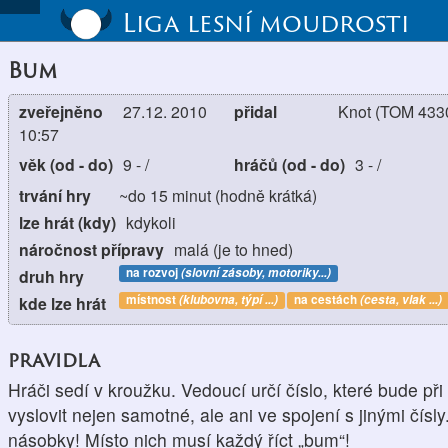
Liga lesní moudrosti
Bum
zveřejněno
27.12. 2010
přidal
Knot (TOM 433
10:57
věk (od - do)
9
-
/
hráčů (od - do)
3
-
/
trvání hry
~do 15 minut (hodně krátká)
lze hrát (kdy)
kdykoli
náročnost přípravy
malá (je to hned)
na rozvoj
(slovní zásoby, motoriky...)
druh hry
místnost
(klubovna, týpí ...)
na cestách
(cesta, vlak ...)
kde lze hrát
pravidla
Hráči sedí v kroužku. Vedoucí určí číslo, které bude při
vyslovit nejen samotné, ale ani ve spojení s jinými čís
násobky! Místo nich musí každý říct „bum“!