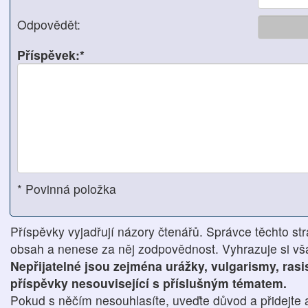
Odpovědět:
Příspěvek:*
* Povinná položka
Příspěvky vyjadřují názory čtenářů. Správce těchto str
obsah a nenese za něj zodpovědnost. Vyhrazuje si však
Nepřijatelné jsou zejména urážky, vulgarismy, ras
příspěvky nesouvisející s příslušným tématem.
Pokud s něčím nesouhlasíte, uveďte důvod a přidejte 