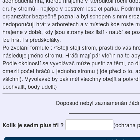
Jednoduchá hra, kterou hrajeme v kteroukoli roční dob
druhy stromů - nejlépe v pestrém lese či parku. Podmí
organizátor bezpečně poznal a byl schopen s nimi sroz
nedoporučuji hrát v arboretech a v místech kde roste m
hrajeme v době, kdy jsou stromy bez listí - naučí se po
lze hrát i s předškoláky.
Po zvolání formule : \"Stojí stojí strom, praští do vás hr
následuje jméno stromu. Hráči mají pár vteřin na to ab
Podle okolností se vyvolávač může pustit za těmi, co 
omezit počet hráčů u jednoho stromu ( jde přeci o to, a
všichni). Vyvolavač by pak měl všechny obejít a potvrd
pochválit, body udělit)
Doposud nebyl zaznamenán žádn
Kolik je sedm plus tři ?
(ochrana 