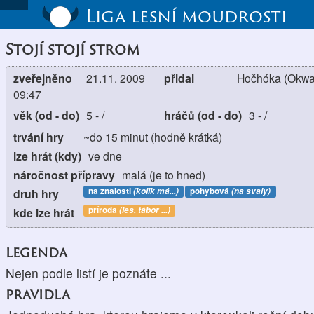
Liga lesní moudrosti
Stojí stojí strom
zveřejněno
21.11. 2009
přidal
Hočhóka (Okwa
09:47
věk (od - do)
5
-
/
hráčů (od - do)
3
-
/
trvání hry
~do 15 minut (hodně krátká)
lze hrát (kdy)
ve dne
náročnost přípravy
malá (je to hned)
na znalosti
(kolik má...)
pohybová
(na svaly)
druh hry
příroda
(les, tábor ...)
kde lze hrát
legenda
Nejen podle listí je poznáte ...
pravidla