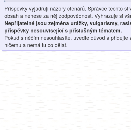
Příspěvky vyjadřují názory čtenářů. Správce těchto str
obsah a nenese za něj zodpovědnost. Vyhrazuje si však
Nepřijatelné jsou zejména urážky, vulgarismy, ras
příspěvky nesouvisející s příslušným tématem.
Pokud s něčím nesouhlasíte, uveďte důvod a přidejte 
ničemu a nemá tu co dělat.