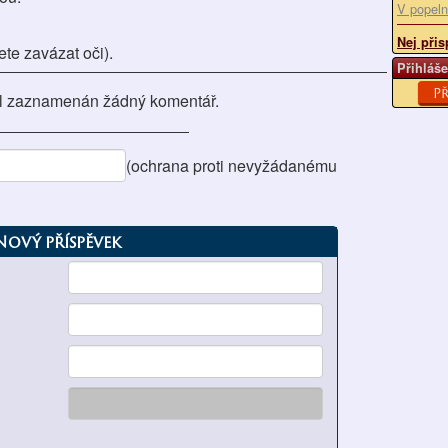
V popeln
Nej přis
ete zavázat oči).
Přihláše
Př
l zaznamenán žádný komentář.
(ochrana proti nevyžádanému
Nový příspěvek