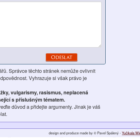
ářů. Správce těchto stránek nemůže ovlivnit
odpovědnost. Vyhrazuje si však právo je
ážky, vulgarismy, rasismus, neplacená
ející s příslušným tématem.
eďte důvod a přidejte argumenty. Jinak je váš
lat.
design and produce made by © Pavel Spálený -
Yučikala W