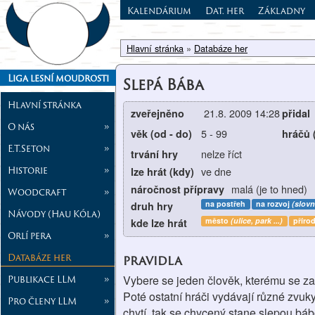
Kalendárium
Dat. her
Základny
Hlavní stránka
»
Databáze her
Liga lesní moudrosti
Slepá Bába
Hlavní stránka
21.8. 2009 14:28
zveřejněno
přidal
O nás
»
5
-
99
věk (od - do)
hráčů 
E.T.Seton
»
nelze říct
trvání hry
Historie
»
ve dne
lze hrát (kdy)
malá (je to hned)
náročnost přípravy
Woodcraft
»
na postřeh
na rozvoj
(slovn
druh hry
Návody (Hau Kóla)
město
(ulice, park ...)
příro
kde lze hrát
Orlí pera
»
Databáze her
pravidla
Publikace LLM
»
Vybere se jeden člověk, kterému se za
Poté ostatní hráči vydávají různé zvuk
Pro členy LLM
»
chytí, tak se chycený stane slepou báb