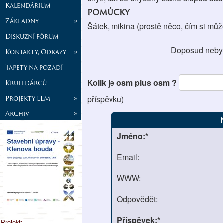
Kalendárium
pomůcky
Základny
»
Šátek, mikina (prostě něco, čím si můž
Diskuzní fórum
Doposud neby
Kontakty, Odkazy
»
Tapety na pozadí
Kolik je osm plus osm ?
Kruh dárců
Projekty LLM
»
příspěvku)
Archiv
»
Jméno:*
Email:
WWW:
Odpovědět:
Příspěvek:*
Projekt: