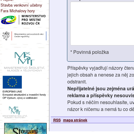
Stavba venkovní učebny
Fara Michalovy hory
* Povinná položka
Příspěvky vyjadřují názory čten
jejich obsah a nenese za něj z
odstranit.
Nepřijatelné jsou zejména ur
reklama a příspěvky nesouvis
Pokud s něčím nesouhlasíte, uv
názor k ničemu a nemá tu co dě
RSS
mapa stránek