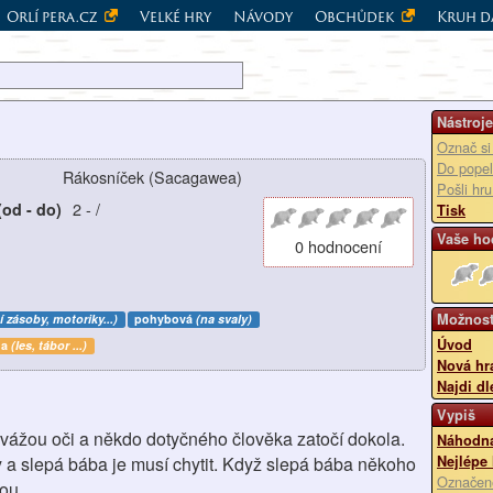
Orlí pera.cz
Velké hry
Návody
Obchůdek
Kruh d
Nástroje
Označ si
Do popel
Rákosníček (Sacagawea)
Pošli hr
2
-
/
(od - do)
Tisk
Vaše ho
0 hodnocení
Možnost
í zásoby, motoriky...)
pohybová
(na svaly)
Úvod
da
(les, tábor ...)
Nová hr
Najdi dl
Vypiš
vážou oči a někdo dotyčného člověka zatočí dokola.
Náhodná
y a slepá bába je musí chytit. Když slepá bába někoho
Nejlépe
Označen
ou.