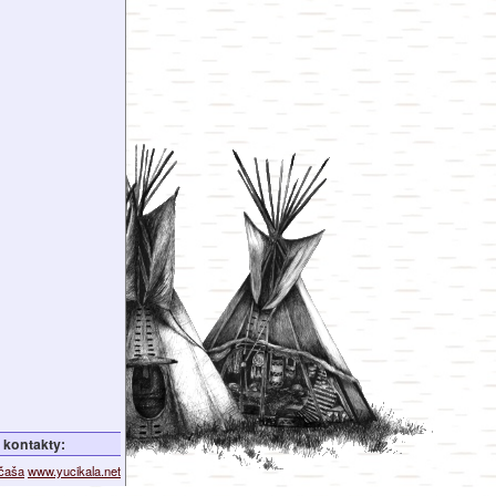
kontakty:
ičaša
www.yucikala.net