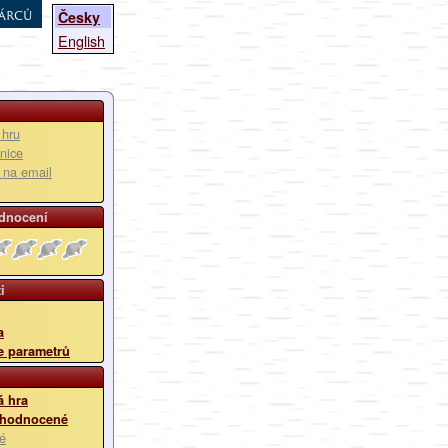
árců
Česky
English
 hru
nice
u na email
dnocení
i
a
e parametrů
 hra
 hodnocené
é