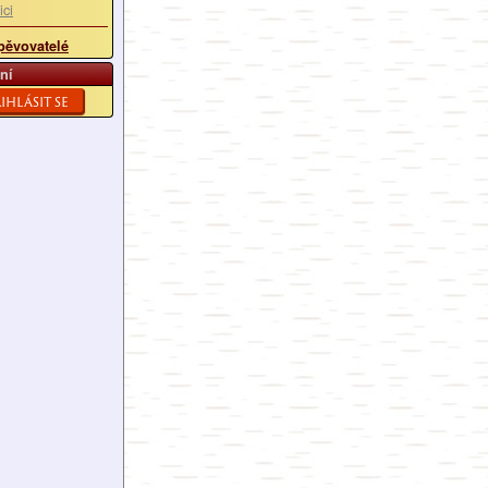
ici
pěvovatelé
ní
ihlásit se