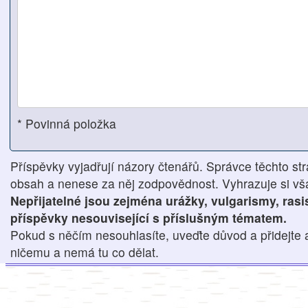
* Povinná položka
Příspěvky vyjadřují názory čtenářů. Správce těchto str
obsah a nenese za něj zodpovědnost. Vyhrazuje si však
Nepřijatelné jsou zejména urážky, vulgarismy, ras
příspěvky nesouvisející s příslušným tématem.
Pokud s něčím nesouhlasíte, uveďte důvod a přidejte 
ničemu a nemá tu co dělat.