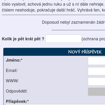
číslo vyslovil, schová jednu ruku a už s ní dále nehraj
číslem neshoduje, pokračuje další hráč. Vyhrává ten, k
Doposud nebyl zaznamenán žádn
Kolik je pět krát pět ?
(ochrana pr
Nový příspěvek
Jméno:*
Email:
WWW:
Odpovědět:
Příspěvek:*