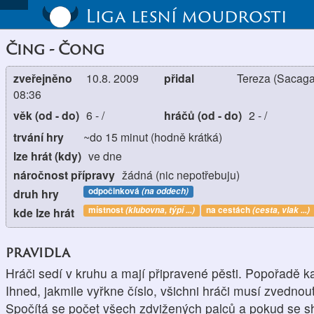
Liga lesní moudrosti
Čing - Čong
zveřejněno
10.8. 2009
přidal
Tereza (Sacag
08:36
věk (od - do)
6
-
/
hráčů (od - do)
2
-
/
trvání hry
~do 15 minut (hodně krátká)
lze hrát (kdy)
ve dne
náročnost přípravy
žádná (nic nepotřebuju)
odpočinková
(na oddech)
druh hry
místnost
(klubovna, týpí ...)
na cestách
(cesta, vlak ...)
kde lze hrát
pravidla
Hráči sedí v kruhu a mají připravené pěsti. Popořadě kaž
Ihned, jakmile vyřkne číslo, všichni hráči musí zvedno
Spočítá se počet všech zdvižených palců a pokud se s