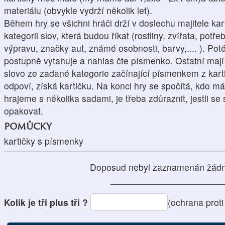
materiálu (obvykle vydrží několik let).
Během hry se všichni hráči drží v doslechu majitele ka
kategorii slov, která budou říkat (rostliny, zvířata, pot
výpravu, značky aut, známé osobnosti, barvy,.... ). Po
postupně vytahuje a nahlas čte písmenko. Ostatní mají z
slovo ze zadané kategorie začínající písmenkem z kart
odpoví, získá kartičku. Na konci hry se spočítá, kdo má 
hrajeme s několika sadami, je třeba zdůraznit, jestli s
opakovat.
pomůcky
kartičky s písmenky
Doposud nebyl zaznamenán žádn
Kolik je tři plus tři ?
(ochrana prot