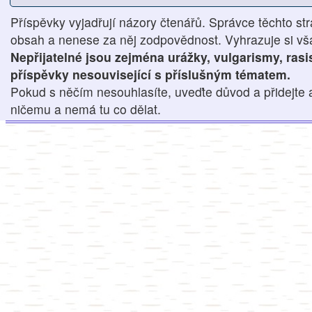
Příspěvky vyjadřují názory čtenářů. Správce těchto str
obsah a nenese za něj zodpovědnost. Vyhrazuje si však
Nepřijatelné jsou zejména urážky, vulgarismy, ras
příspěvky nesouvisející s příslušným tématem.
Pokud s něčím nesouhlasíte, uveďte důvod a přidejte 
ničemu a nemá tu co dělat.