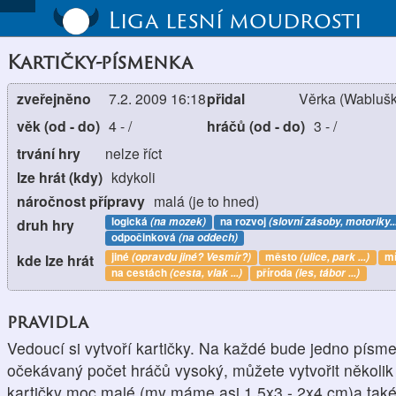
Liga lesní moudrosti
Kartičky-písmenka
zveřejněno
7.2. 2009 16:18
přidal
Věrka (Wablušk
věk (od - do)
4
-
/
hráčů (od - do)
3
-
/
trvání hry
nelze říct
lze hrát (kdy)
kdykoli
náročnost přípravy
malá (je to hned)
logická
(na mozek)
na rozvoj
(slovní zásoby, motoriky..
druh hry
odpočinková
(na oddech)
jiné
(opravdu jiné? Vesmír?)
město
(ulice, park ...)
mí
kde lze hrát
na cestách
(cesta, vlak ...)
příroda
(les, tábor ...)
pravidla
Vedoucí si vytvoří kartičky. Na každé bude jedno písm
očekávaný počet hráčů vysoký, můžete vytvořit několik
kartičky moc malé (my máme asi 1,5x3 - 2x4 cm)a také s