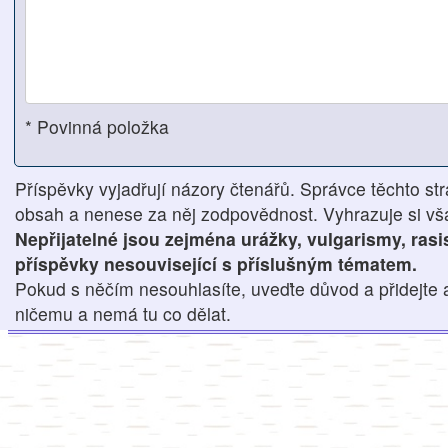
* Povinná položka
Příspěvky vyjadřují názory čtenářů. Správce těchto str
obsah a nenese za něj zodpovědnost. Vyhrazuje si však
Nepřijatelné jsou zejména urážky, vulgarismy, ras
příspěvky nesouvisející s příslušným tématem.
Pokud s něčím nesouhlasíte, uveďte důvod a přidejte 
ničemu a nemá tu co dělat.