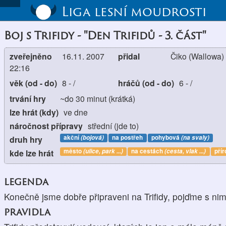
Liga lesní moudrosti
Boj s Trifidy - "Den Trifidů - 3. část"
zveřejněno
16.11. 2007
přidal
Čiko (Wallowa)
22:16
věk (od - do)
8
-
/
hráčů (od - do)
6
-
/
trvání hry
~do 30 minut (krátká)
lze hrát (kdy)
ve dne
náročnost přípravy
střední (jde to)
akční
(bojová)
na postřeh
pohybová
(na svaly)
druh hry
město
(ulice, park ...)
na cestách
(cesta, vlak ...)
pří
kde lze hrát
legenda
Konečně jsme dobře připraveni na Trifidy, pojďme s nim
pravidla