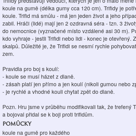
Trifidy představují vedoucí, kterých je jen o málo méně
koule na gumě (délka gumy cca 120 cm). Trifidy je potř
koule. Trifid má smůlu - má jen jeden život a jeho přípa
zabil. Hráči (lidé) mají jen 2 ozdravná séra - tzn. 3 život
do nemocnice (vyznačené místo vzdálené asi 30 m). Po
kdo vyhraje - jestli Trifidi nebo lidi - konec je otevřený.
skalpů. Důležité je, že Trifidi se nesmí rychle pohybova
zem.
Pravidla pro boj s koulí:
- koule se musí házet z dlaně.
- zásah platí jen přímo a jen koulí (nikoli gumou neb
- je rychlé a vhodné kouli chytat zpět do dlaně.
Pozn. Hru jsme v průběhu modifikovali tak, že trefený Tr
a bojoval přidal se k boji proti trifidům.
pomůcky
koule na gumě pro každého