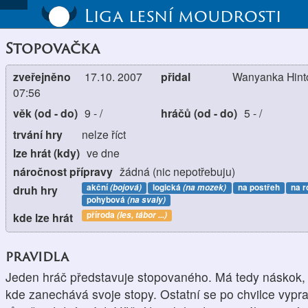
Liga lesní moudrosti
Stopovačka
zveřejněno
17.10. 2007
přidal
Wanyanka Hinto
07:56
věk (od - do)
9
-
/
hráčů (od - do)
5
-
/
trvání hry
nelze říct
lze hrát (kdy)
ve dne
náročnost přípravy
žádná (nic nepotřebuju)
akční
(bojová)
logická
(na mozek)
na postřeh
na r
druh hry
pohybová
(na svaly)
příroda
(les, tábor ...)
kde lze hrát
pravidla
Jeden hráč představuje stopovaného. Má tedy náskok, 
kde zanechává svoje stopy. Ostatní se po chvilce vyp