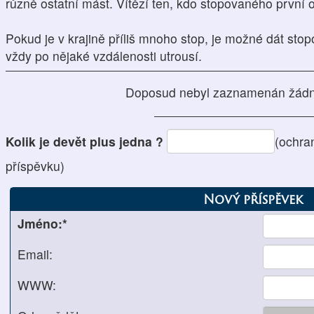
různě ostatní mást. Vítězí ten, kdo stopovaného první o
Pokud je v krajině příliš mnoho stop, je možné dát sto
vždy po nějaké vzdálenosti utrousí.
Doposud nebyl zaznamenán žádn
Kolik je devět plus jedna ?
(ochra
příspěvku)
Nový příspěvek
Jméno:*
Email:
WWW: