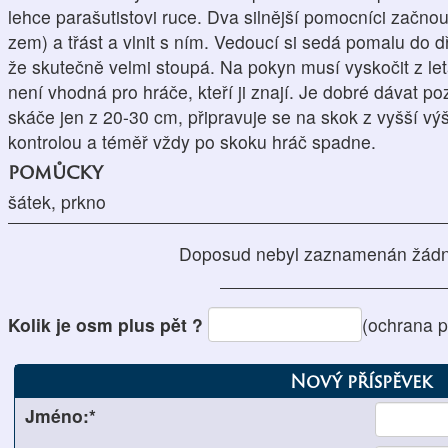
lehce parašutistovi ruce. Dva silnější pomocníci začn
zem) a třást a vlnit s ním. Vedoucí si sedá pomalu do d
že skutečně velmi stoupá. Na pokyn musí vyskočit z let
není vhodná pro hráče, kteří ji znají. Je dobré dávat po
skáče jen z 20-30 cm, připravuje se na skok z vyšší v
kontrolou a téměř vždy po skoku hráč spadne.
pomůcky
šátek, prkno
Doposud nebyl zaznamenán žádn
Kolik je osm plus pět ?
(ochrana 
Nový příspěvek
Jméno:*