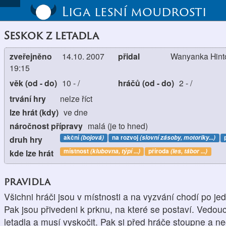
Liga lesní moudrosti
Seskok z letadla
zveřejněno
14.10. 2007
přidal
Wanyanka Hinto
19:15
věk (od - do)
10
-
/
hráčů (od - do)
2
-
/
trvání hry
nelze říct
lze hrát (kdy)
ve dne
náročnost přípravy
malá (je to hned)
akční
(bojová)
na rozvoj
(slovní zásoby, motoriky...)
druh hry
místnost
(klubovna, týpí ...)
příroda
(les, tábor ...)
kde lze hrát
pravidla
Všichni hráči jsou v místnosti a na vyzvání chodí po jed
Pak jsou přivedeni k prknu, na které se postaví. Vedoucí
letadla a musí vyskočit. Pak si před hráče stoupne a n