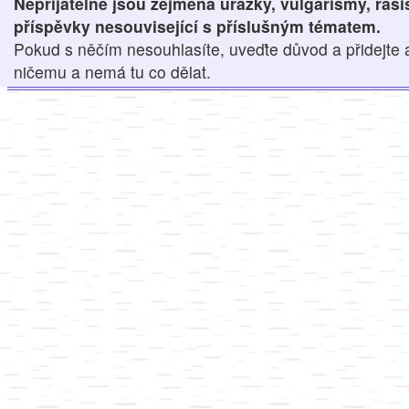
Nepřijatelné jsou zejména urážky, vulgarismy, ras
příspěvky nesouvisející s příslušným tématem.
Pokud s něčím nesouhlasíte, uveďte důvod a přidejte 
ničemu a nemá tu co dělat.