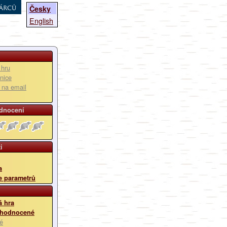
árců
Česky
English
 hru
nice
u na email
dnocení
i
a
e parametrů
 hra
 hodnocené
é