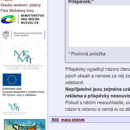
Příspěvek:*
Stavba venkovní učebny
Fara Michalovy hory
* Povinná položka
Příspěvky vyjadřují názory čten
jejich obsah a nenese za něj z
odstranit.
Nepřijatelné jsou zejména ur
reklama a příspěvky nesouvis
Pokud s něčím nesouhlasíte, uv
názor k ničemu a nemá tu co dě
RSS
mapa stránek