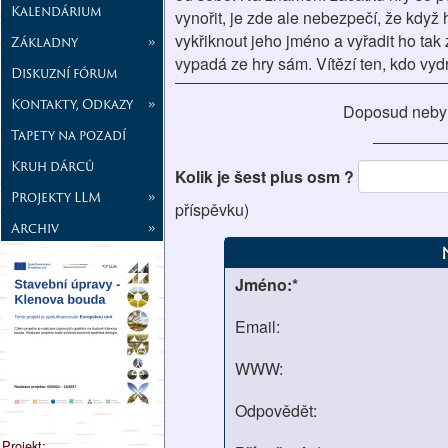
Kalendárium
vynořit, je zde ale nebezpečí, že když
vykřiknout jeho jméno a vyřadit ho tak 
Základny
»
vypadá ze hry sám. Vítězí ten, kdo vy
Diskuzní fórum
Kontakty, Odkazy
»
Doposud neby
Tapety na pozadí
Kruh dárců
Kolik je šest plus osm ?
Projekty LLM
»
příspěvku)
Archiv
»
Jméno:*
Email:
WWW:
Odpovědět:
Projekt: