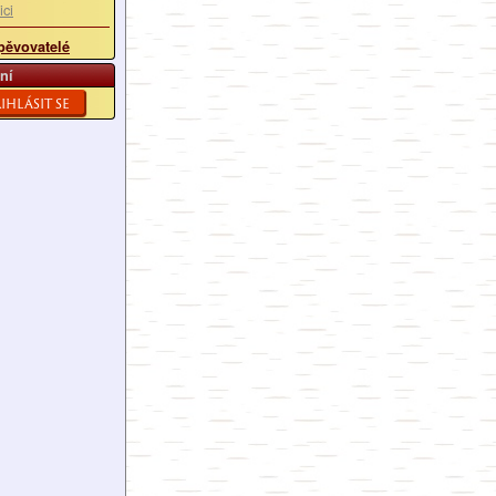
ici
pěvovatelé
ní
ihlásit se