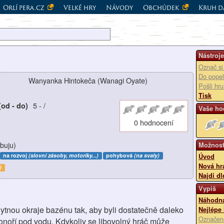
Orlí pera.cz
Velké hry
Návody
Obchůdek
Kruh d
Nástroje
Označ si
Do popel
Wanyanka Hintokeča (Wanagi Oyate)
Pošli hr
Tisk
5
-
/
(od - do)
Vaše ho
0 hodnocení
buju)
Možnost
na rozvoj
(slovní zásoby, motoriky...)
pohybová
(na svaly)
Úvod
Nová hr
)
Najdi dl
Vypiš
Náhodná
hytnou okraje bazénu tak, aby byli dostatečně daleko
Nejlépe
Označen
noří pod vodu. Kdykoliv se libovolný hráč může