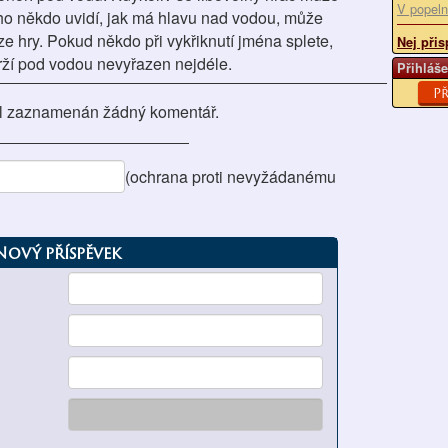
V popeln
 ho někdo uvidí, jak má hlavu nad vodou, může
ze hry. Pokud někdo při vykřiknutí jména splete,
Nej přis
drží pod vodou nevyřazen nejdéle.
Přihláše
Př
l zaznamenán žádný komentář.
(ochrana proti nevyžádanému
Nový příspěvek