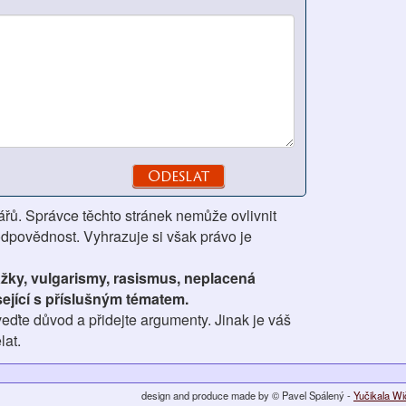
ářů. Správce těchto stránek nemůže ovlivnit
odpovědnost. Vyhrazuje si však právo je
ážky, vulgarismy, rasismus, neplacená
ející s příslušným tématem.
eďte důvod a přidejte argumenty. Jinak je váš
lat.
design and produce made by © Pavel Spálený -
Yučikala W