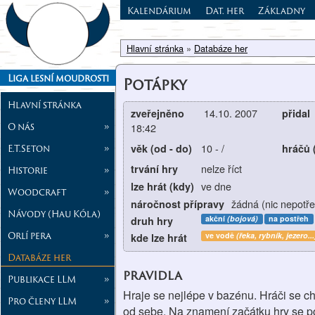
Kalendárium
Dat. her
Základny
Hlavní stránka
»
Databáze her
Liga lesní moudrosti
Potápky
Hlavní stránka
14.10. 2007
zveřejněno
přidal
O nás
»
18:42
10
-
/
E.T.Seton
»
věk (od - do)
hráčů 
nelze říct
trvání hry
Historie
»
ve dne
lze hrát (kdy)
Woodcraft
»
žádná (nic nepotře
náročnost přípravy
Návody (Hau Kóla)
akční
(bojová)
na postřeh
druh hry
Orlí pera
»
ve vodě
(řeka, rybník, jezero...
kde lze hrát
Databáze her
pravidla
Publikace LLM
»
Hraje se nejlépe v bazénu. Hráči se c
Pro členy LLM
»
od sebe. Na znamení začátku hry se po