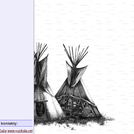
kontakty:
ičaša
www.yucikala.net