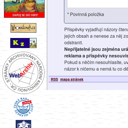
* Povinná položka
Příspěvky vyjadřují názory čten
jejich obsah a nenese za něj z
odstranit.
Nepřijatelné jsou zejména ur
reklama a příspěvky nesouvis
Pokud s něčím nesouhlasíte, uv
názor k ničemu a nemá tu co dě
RSS
mapa stránek