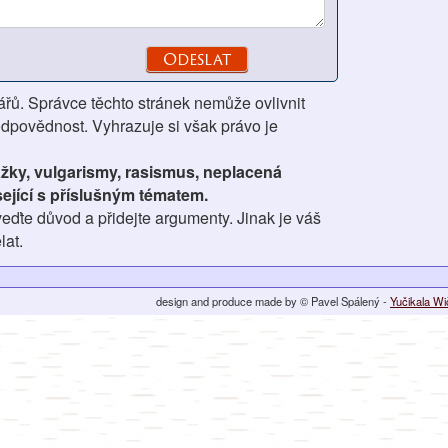
ářů. Správce těchto stránek nemůže ovlivnit
odpovědnost. Vyhrazuje si však právo je
ážky, vulgarismy, rasismus, neplacená
ející s příslušným tématem.
eďte důvod a přidejte argumenty. Jinak je váš
lat.
design and produce made by © Pavel Spálený -
Yučikala W