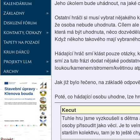
Jeho úkolem bude uhádnout, na jaké os
Kalendárium
Základny
»
Ostatní hráči si musí vybrat nějakého 
Diskuzní fórum
že osoba nebude uhodnuta. Cílem ale n
která má být uhodnuta, něco dozvěděla
Kontakty, Odkazy
»
Když někoho takového mají vybraného, 
Tapety na pozadí
Kruh dárců
Hádající hráč smí klást pouze otázky, k
smí za tuto frázi dodat nějaké podstatn
Projekty LLM
»
loukou/kamenem/stromem/květinou atp
Archiv
»
Jak již bylo řečeno, na základě odpov
Poté, co hádající osobu uhodne, lze hr
Kecut
Tuhle hru jsme vyzkoušeli s dětma 
osoby přisoudit jako věci. Je to vel
starším kolektivu, tam je to ještě c
Projekt: