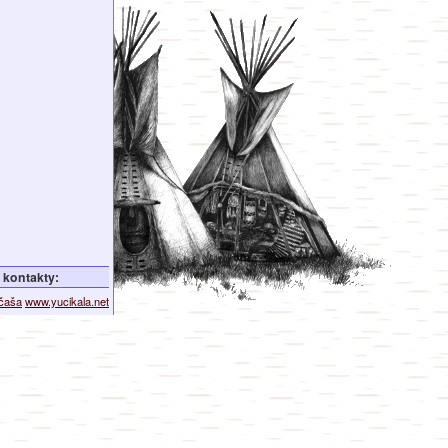
kontakty:
ičaša
www.yucikala.net