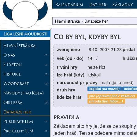
Kalendárium
Dat. her
Základny
Hlavní stránka
»
Databáze her
Liga lesní moudrosti
Co by byl, kdyby byl
Hlavní stránka
8.10. 2007 21:28
zveřejněno
přidal
O nás
»
14
-
/
věk (od - do)
hráčů 
E.T.Seton
»
nelze říct
trvání hry
Historie
»
kdykoli
lze hrát (kdy)
malá (je to hned)
náročnost přípravy
Woodcraft
»
logická
(na mozek)
sebe/te
druh hry
Návody (Hau Kóla)
jiné
(opravdu jiné? Vesmír?)
kde lze hrát
příroda
(les, tábor ...)
Orlí pera
»
Databáze her
pravidla
Publikace LLM
»
Základem této hry je, že se ze skupiny
Pro členy LLM
»
jeden hráč. Ten se odebere mimo ostat