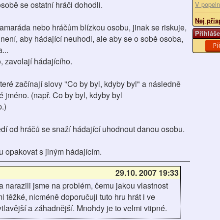
obě se ostatní hráči dohodli.
V popeln
Nej přis
kamaráda nebo hráčům blízkou osobu, jinak se riskuje,
Přihláše
ení, aby hádající neuhodl, ale aby se o sobě osoba,
Př
...
zavolají hádajícího.
teré začínají slovy "Co by byl, kdyby byl" a následně
é jméno. (např. Co by byl, kdyby byl
.)
ědí od hráčů se snaží hádající uhodnout danou osobu.
u opakovat s jiným hádajícím.
29.10. 2007 19:33
a narazili jsme na problém, čemu jakou vlastnost
mi těžké, nicméně doporučuji tuto hru hrát i ve
hytlavější a záhadnější. Mnohdy je to velmi vtipné.