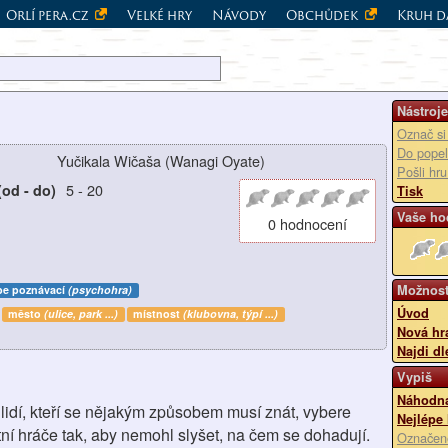
Orlí pera.cz
Velké hry
Návody
Obchůdek
Kruh d
Nástroje
Označ si
Do popel
Yučikala Wičaša (Wanagi Oyate)
Pošli hr
5
-
20
(od - do)
Tisk
Vaše ho
0 hodnocení
Možnost
be poznávací
(psychohra)
Úvod
město
(ulice, park ...)
místnost
(klubovna, týpí ...)
Nová hr
Najdi dl
Vypiš
Náhodná
 lidí, kteří se nějakým způsobem musí znát, vybere
Nejlépe
ní hráče tak, aby nemohl slyšet, na čem se dohadují.
Označen