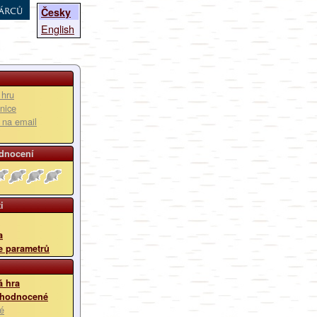
árců
Česky
English
 hru
nice
u na email
dnocení
i
a
e parametrů
 hra
 hodnocené
é