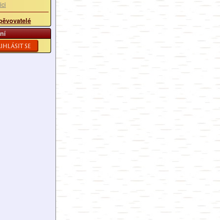
ici
pěvovatelé
ní
ihlásit se