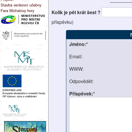
Stavba venkovní učebny
Fara Michalovy hory
Kolik je pět krát šest ?
příspěvku)
Jméno:*
Email:
WWW:
Odpovědět:
Příspěvek:*