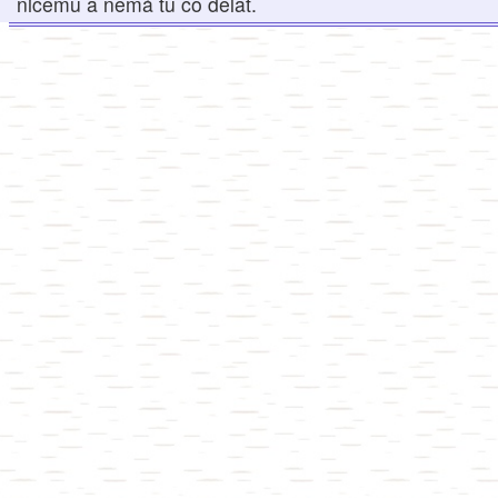
ničemu a nemá tu co dělat.