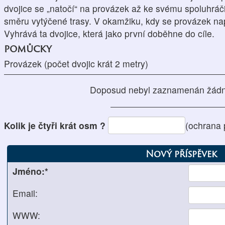
dvojice se „natočí“ na provázek až ke svému spoluhráči
směru vytýčené trasy. V okamžiku, kdy se provázek nap
Vyhrává ta dvojice, která jako první doběhne do cíle.
pomůcky
Provázek (počet dvojic krát 2 metry)
Doposud nebyl zaznamenán žádn
Kolik je čtyři krát osm ?
(ochrana 
Nový příspěvek
Jméno:*
Email:
WWW: