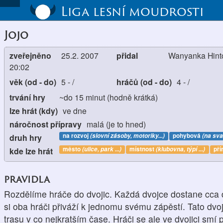
Liga lesní moudrosti
Jojo
zveřejněno
25.2. 2007
přidal
Wanyanka Hinto
20:02
věk (od - do)
5
-
/
hráčů (od - do)
4
-
/
trvání hry
~do 15 minut (hodně krátká)
lze hrát (kdy)
ve dne
náročnost přípravy
malá (je to hned)
na rozvoj
(slovní zásoby, motoriky...)
pohybová
(na sva
druh hry
město
(ulice, park ...)
místnost
(klubovna, týpí ...)
pří
kde lze hrát
pravidla
Rozdělíme hráče do dvojic. Každá dvojce dostane cca 
si oba hráči přiváží k jednomu svému zápěstí. Tato dvo
trasu v co nejkratším čase. Hráči se ale ve dvojici smí