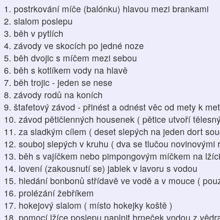
1. postrkování míče (balónku) hlavou mezi brankami
2. slalom poslepu
3. běh v pytlích
4. závody ve skocích po jedné noze
5. běh dvojic s míčem mezi sebou
6. běh s kotlíkem vody na hlavě
7. běh trojic - jeden se nese
8. závody rodů na koních
9. štafetový závod - přinést a odnést věc od mety k me
10. závod pětičlenných housenek ( pětice utvoří tělesný
11. za sladkým cílem ( deset slepých na jeden dort so
12. souboj slepých v kruhu ( dva se tlučou novinovými r
13. běh s vajíčkem nebo pimpongovým míčkem na lžíc
14. lovení (zakousnutí se) jablek v lavoru s vodou
15. hledání bonbonů střídavě ve vodě a v mouce ( pouz
16. prolézání žebříkem
17. hokejový slalom ( místo hokejky koště )
18. pomocí lžíce poslepu naplnit hrneček vodou z vědr