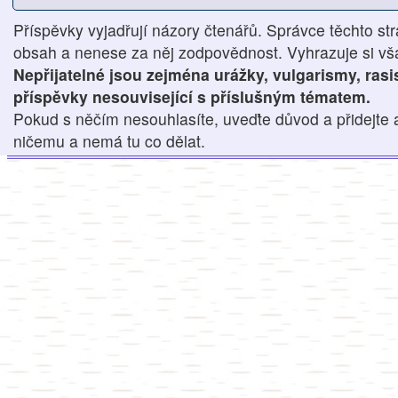
Příspěvky vyjadřují názory čtenářů. Správce těchto str
obsah a nenese za něj zodpovědnost. Vyhrazuje si však
Nepřijatelné jsou zejména urážky, vulgarismy, ras
příspěvky nesouvisející s příslušným tématem.
Pokud s něčím nesouhlasíte, uveďte důvod a přidejte 
ničemu a nemá tu co dělat.