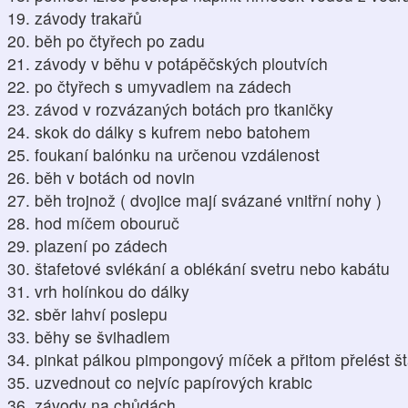
19. závody trakařů
20. běh po čtyřech po zadu
21. závody v běhu v potápěčských ploutvích
22. po čtyřech s umyvadlem na zádech
23. závod v rozvázaných botách pro tkaničky
24. skok do dálky s kufrem nebo batohem
25. foukaní balónku na určenou vzdálenost
26. běh v botách od novin
27. běh trojnož ( dvojice mají svázané vnitřní nohy )
28. hod míčem obouruč
29. plazení po zádech
30. štafetové svlékání a oblékání svetru nebo kabátu
31. vrh holínkou do dálky
32. sběr lahví poslepu
33. běhy se švihadlem
34. pinkat pálkou pimpongový míček a přitom přelést št
35. uzvednout co nejvíc papírových krabic
36. závody na chůdách