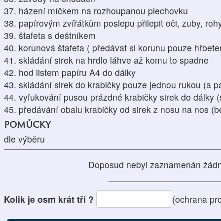
37. házení míčkem na rozhoupanou plechovku
38. papírovým zvířátkům poslepu přilepit oči, zuby, ro
39. štafeta s deštníkem
40. korunová štafeta ( předávat si korunu pouze hřbete
41. skládání sirek na hrdlo láhve až komu to spadne
42. hod listem papíru A4 do dálky
43. skládání sirek do krabičky pouze jednou rukou (a p
44. vyfukování pusou prázdné krabičky sirek do dálky 
45. předávání obalu krabičky od sirek z nosu na nos (
pomůcky
dle výběru
Doposud nebyl zaznamenán žádn
Kolik je osm krát tři ?
(ochrana pr