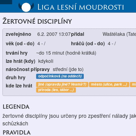
Liga lesní moudrosti
Žertovné disciplíny
zveřejněno
6.2. 2007 13:07
přidal
Waštélaka (Tat
věk (od - do)
4
-
/
hráčů (od - do)
4
-
/
trvání hry
~do 15 minut (hodně krátká)
lze hrát (kdy)
kdykoli
náročnost přípravy
střední (jde to)
odpočinková
(na oddech)
druh hry
jiné
(opravdu jiné? Vesmír?)
město
(ulice, park ...)
mí
kde lze hrát
příroda
(les, tábor ...)
legenda
žertovné disciplíny jsou určeny pro zpestření nálady j
schůzkách
pravidla