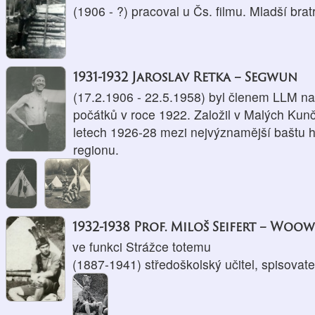
(1906 - ?) pracoval u Čs. filmu. Mladší br
1931-1932 Jaroslav Retka – Segwun
(17.2.1906 - 22.5.1958) byl členem LLM na
počátků v roce 1922. Založil v Malých Kunč
letech 1926-28 mezi nejvýznamější baštu h
regionu.
1932-1938 Prof. Miloš Seifert – Wo
ve funkci Strážce totemu
(1887-1941) středoškolský učitel, spisovate