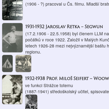
(1906 - ?) pracoval u Čs. filmu. Mladší br
1931-1932 Jaroslav Retka – Segwun
(17.2.1906 - 22.5.1958) byl členem LLM na
počátků v roce 1922. Založil v Malých Kunč
letech 1926-28 mezi nejvýznamější baštu h
regionu.
1932-1938 Prof. Miloš Seifert – Wo
ve funkci Strážce totemu
(1887-1941) středoškolský učitel, spisovate