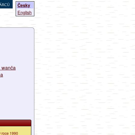
árců
Česky
English
i wanča
ea
v roce 1990