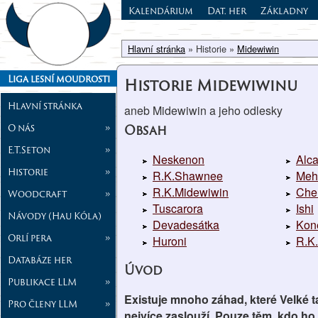
Kalendárium
Dat. her
Základny
Hlavní stránka
» Historie »
Midewiwin
Liga lesní moudrosti
Historie Midewiwinu
Hlavní stránka
aneb Midewiwin a jeho odlesky
O nás
»
Obsah
E.T.Seton
»
Neskenon
Alca
Historie
»
R.K.Shawnee
Meh
R.K.Midewiwin
Che
Woodcraft
»
Tuscarora
Ishi
Návody (Hau Kóla)
Devadesátka
Kon
Orlí pera
»
Huroni
R.K.
Databáze her
Úvod
Publikace LLM
»
Existuje mnoho záhad, které Velké t
Pro členy LLM
»
nejvíce zaslouží. Pouze těm, kdo ho