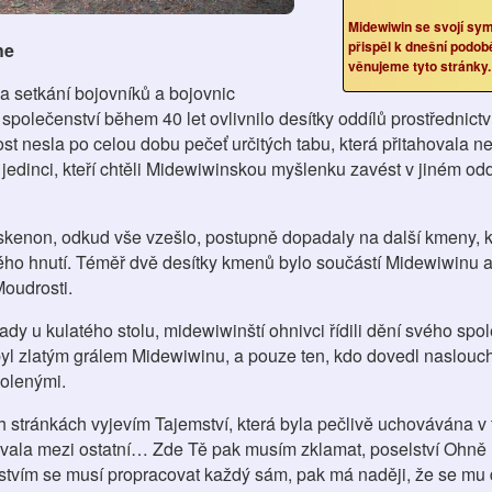
Midewiwin se svojí sym
přispěl k dnešní podob
he
věnujeme tyto stránky.
a setkání bojovníků a bojovnic
polečenství během 40 let ovlivnilo desítky oddílů prostřednictv
nost nesla po celou dobu pečeť určitých tabu, která přitahovala 
jedinci, kteří chtěli Midewiwinskou myšlenku zavést v jiném od
enon, odkud vše vzešlo, postupně dopadaly na další kmeny, k
ného hnutí. Téměř dvě desítky kmenů bylo součástí Midewiwinu a
Moudrosti.
rady u kulatého stolu, midewiwinští ohnivci řídili dění svého spo
 zlatým grálem Midewiwinu, a pouze ten, kdo dovedl naslouch
olenými.
h stránkách vyjevím Tajemství, která byla pečlivě uchovávána v t
ovala mezi ostatní… Zde Tě pak musím zklamat, poselství Ohně 
mstvím se musí propracovat každý sám, pak má naději, že se mu