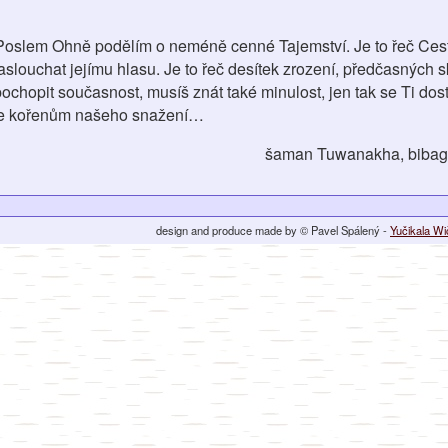
a Poslem Ohně podělím o neméně cenné Tajemství. Je to řeč Ce
slouchat jejímu hlasu. Je to řeč desítek zrození, předčasných s
ochopit současnost, musíš znát také minulost, jen tak se Ti dos
 ke kořenům našeho snažení…
šaman Tuwanakha, bibag
design and produce made by © Pavel Spálený -
Yučikala W