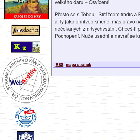
velkého daru – Osvícení!
Přesto se s Tebou - Strážcem tradic 
a Ty jako ohnivec kmene, máš právo na
nečekaných zmrtvýchvstání. Chceš-li p
Pochopení. Nuže usedni a navrať se
RSS
mapa stránek