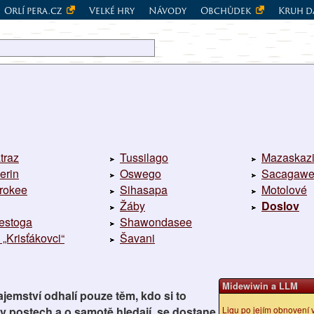
Orlí pera.cz
Velké hry
Návody
Obchůdek
Kruh d
traz
Tussilago
Mazaskaz
erin
Oswego
Sacagaw
rokee
Sihasapa
Motolové
Žáby
Doslov
estoga
Shawondasee
 „Krisťákovci“
Šavani
Midewiwin a LLM
ajemství odhalí pouze těm, kdo si to
 v postech a o samotě hledají, se dostane
Ligu po jejím obnovení 