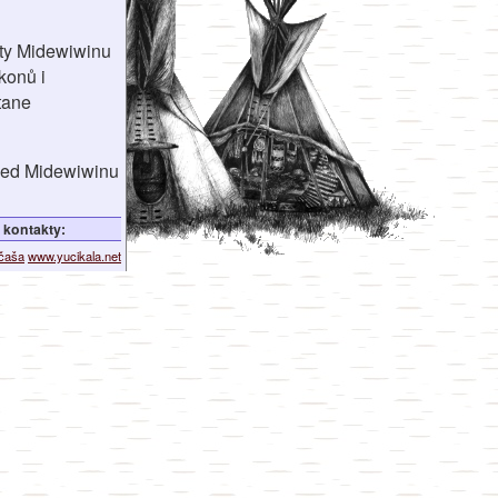
sty Midewiwinu
konů i
tane
ed Midewiwinu
kontakty:
ičaša
www.yucikala.net