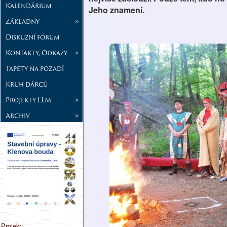
Kalendárium
Jeho znamení.
Základny
»
Diskuzní fórum
Kontakty, Odkazy
»
Tapety na pozadí
Kruh dárců
Projekty LLM
»
Archiv
»
Projekt: