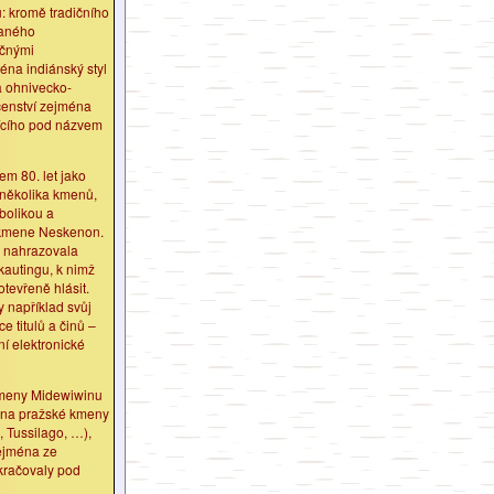
: kromě tradičního
vaného
ečnými
éna indiánský styl
 ohnivecko-
čenství zejména
ícího pod názvem
em 80. let jako
í několika kmenů,
bolikou a
kmene Neskenon.
 nahrazovala
kautingu, k nimž
tevřeně hlásit.
například svůj
 titulů a činů –
í elektronické
kmeny Midewiwinu
ména pražské kmeny
 Tussilago, …),
zejména ze
kračovaly pod