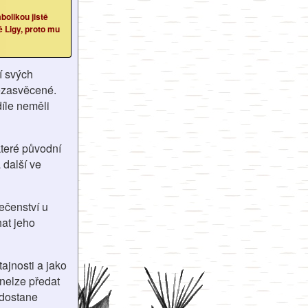
bolikou jistě
ě Ligy, proto mu
í svých
nezasvěcené.
díle neměli
teré původní
 další ve
lečenství u
at jeho
ajnosti a jako
nelze předat
 dostane