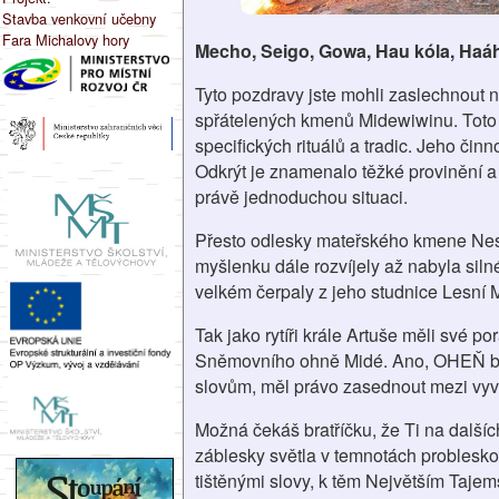
Stavba venkovní učebny
Fara Michalovy hory
Mecho, Seigo, Gowa, Hau kóla, Haá
Tyto pozdravy jste mohli zaslechnout n
spřátelených kmenů Midewiwinu. Toto s
specifických rituálů a tradic. Jeho čin
Odkrýt je znamenalo těžké provinění a 
právě jednoduchou situaci.
Přesto odlesky mateřského kmene Nesk
myšlenku dále rozvíjely až nabyla sil
velkém čerpaly z jeho studnice Lesní 
Tak jako rytíři krále Artuše měli své po
Sněmovního ohně Midé. Ano, OHEŇ byl
slovům, měl právo zasednout mezi vyv
Možná čekáš bratříčku, že Ti na dalšíc
záblesky světla v temnotách problesk
tištěnými slovy, k těm Největším Taje