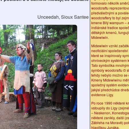
formovalo několik směrů
woodcraftu reprezento
předválečnými a povál
Unceedah, Sioux Santee
woodcraftery to byl zejm
kmene Bílý wampum – a
indiánské tradice spole
dětských kmenů, funguj
Midewiwin.
Midewiwin vznikl začátk
neoficiální společenstv
které se inspirovaly sym
ohniveckým systémem 
Tato symbolika mnohým
symboly woodcraftu či s
tehdy nebylo možno se o
Kmeny Midewiwinu měly 
společný systém evidence
jakýsi předchůdce dnešn
evidence Ligy.
Po roce 1990 některé 
vstoupily do Ligy (zej
– Neskenon, Konestoga,
některé zanikly, další (
Zábřeha na Moravě) po
hlavičkou Junáka.