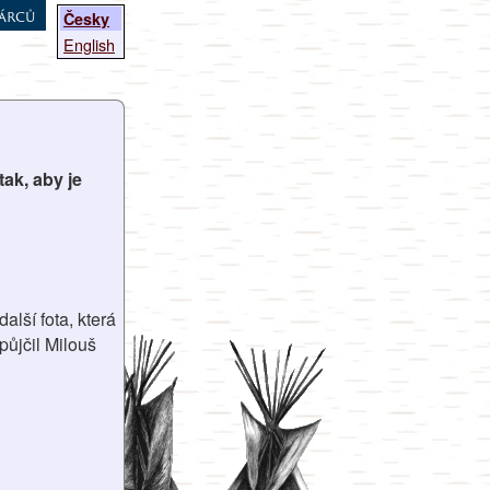
árců
Česky
English
ak, aby je
lší fota, která
ůjčil Milouš