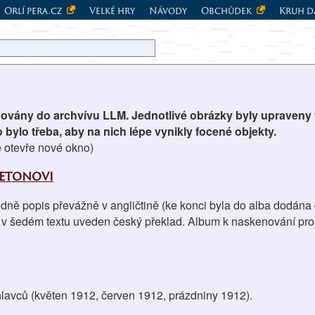
Orlí pera.cz
Velké hry
Návody
Obchůdek
Kruh d
ovány do archvívu LLM. Jednotlivé obrázky byly upraveny t
 bylo třeba, aby na nich lépe vynikly focené objekty.
e otevře nové okno)
Setonovi
dně popis převážně v angličtině (ke konci byla do alba dodána da
 v šedém textu uveden český překlad. Album k naskenování prop
avců (květen 1912, červen 1912, prázdniny 1912).