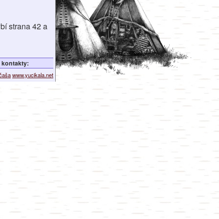
bí strana 42 a
kontakty:
ičaša
www.yucikala.net