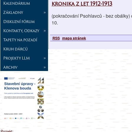
kronika z let 1912-1913
Kalendárium
Základny
»
(pokračování Psohlavců - bez obálky) 
Diskuzní fórum
10.
Kontakty, Odkazy
»
RSS
mapa stránek
Tapety na pozadí
Kruh dárců
Projekty LLM
»
Archiv
»
Projekt: