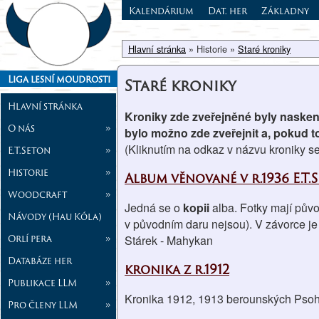
Kalendárium
Dat. her
Základny
Hlavní stránka
» Historie »
Staré kroniky
Liga lesní moudrosti
Staré kroniky
Hlavní stránka
Kroniky zde zveřejněné byly nasken
O nás
»
bylo možno zde zveřejnit a, pokud to
(Kliknutím na odkaz v názvu kroniky s
E.T.Seton
»
Historie
»
Album věnované v r.1936 E.T.
Woodcraft
»
Jedná se o
kopii
alba. Fotky mají půvo
Návody (Hau Kóla)
v původním daru nejsou). V závorce je
Orlí pera
»
Stárek - Mahykan
Databáze her
kronika z r.1912
Publikace LLM
»
Kronika 1912, 1913 berounských Psohl
Pro členy LLM
»