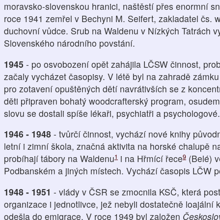
moravsko-slovenskou hranici, naštěstí přes enormní s
roce 1941 zemřel v Bechyni M. Seifert, zakladatel čs. 
duchovní vůdce. Srub na Waldenu v Nízkých Tatrách v
Slovenského národního povstání.
1945
- po osvobození opět zahájila LČSW činnost, pro
začaly vycházet časopisy. V létě byl na zahradě zámku 
pro zotavení opuštěných dětí navrátivších se z koncent
děti připraven bohatý woodcrafterský program, osudem
slovu se dostali spíše lékaři, psychiatři a psychologové.
1946 - 1948
- tvůrčí činnost, vychází nové knihy původ
letní i zimní škola, značná aktivita na horské chalupě
1
9
probíhají tábory na Waldenu
i na Hřmící řece
(Belé) v
Podbanském a jiných místech. Vychází časopis LČW
1948 - 1951
- vlády v ČSR se zmocnila KSČ, která post
organizace i jednotlivce, jež nebyli dostatečně loajální 
odešla do emigrace. V roce 1949 byl založen
Českoslo