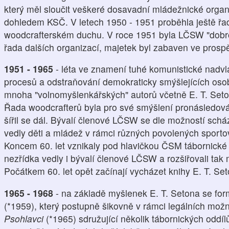
který měl sloučit veškeré dosavadní mládežnické orga
dohledem KSČ. V letech 1950 - 1951 proběhla ještě řa
woodcrafterském duchu. V roce 1951 byla LČSW "dobro
řada dalších organizací, majetek byl zabaven ve pros
1951 - 1965
- léta ve znamení tuhé komunistické nadv
procesů a odstraňování demokraticky smýšlejících oso
mnoha "volnomyšlenkářských" autorů včetně E. T. Seto
Řada woodcrafterů byla pro své smýšlení pronásledová
šířil se dál. Bývalí členové LČSW se dle možností schá
vedly děti a mládež v rámci různých povolených sportov
Koncem 60. let vznikaly pod hlavičkou ČSM tábornické od
nezřídka vedly i bývalí členové LČSW a rozšiřovali tak 
Počátkem 60. let opět začínají vycházet knihy E. T. Set
1965 - 1968
- na základě myšlenek E. T. Setona se fo
(*1959), který postupně šikovně v rámci legálních možn
Psohlavci
(*1965) sdružující několik tábornických oddílů