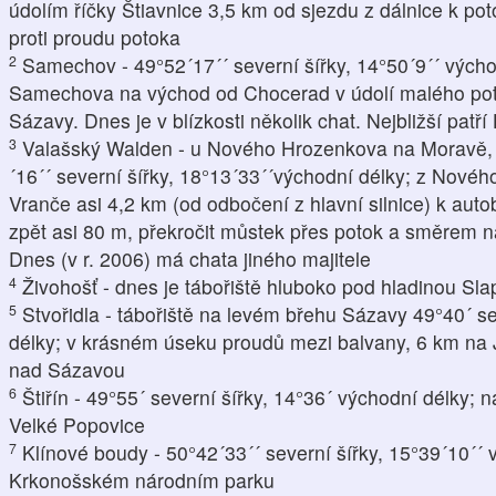
údolím říčky Štiavnice 3,5 km od sjezdu z dálnice k po
proti proudu potoka
2
Samechov - 49°52´17´´ severní šířky, 14°50´9´´ výcho
Samechova na východ od Chocerad v údolí malého potok
Sázavy. Dnes je v blízkosti několik chat. Nejbližší patří
3
Valašský Walden - u Nového Hrozenkova na Moravě, t
´16´´ severní šířky, 18°13´33´´východní délky; z Nové
Vranče asi 4,2 km (od odbočení z hlavní silnice) k au
zpět asi 80 m, překročit můstek přes potok a směrem n
Dnes (v r. 2006) má chata jiného majitele
4
Živohošť - dnes je tábořiště hluboko pod hladinou Sl
5
Stvořidla - tábořiště na levém břehu Sázavy 49°40´ se
délky; v krásném úseku proudů mezi balvany, 6 km na 
nad Sázavou
6
Štiřín - 49°55´ severní šířky, 14°36´ východní délky
Velké Popovice
7
Klínové boudy - 50°42´33´´ severní šířky, 15°39´10´´ 
Krkonošském národním parku