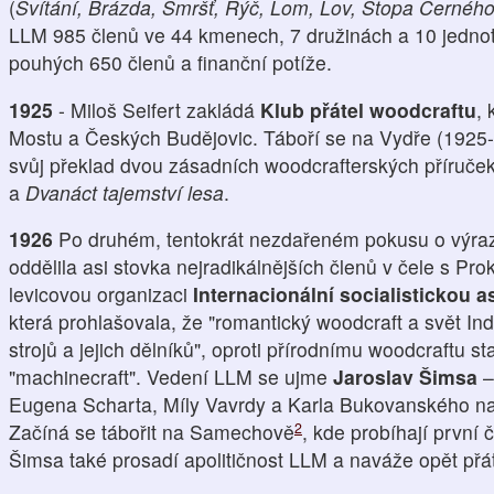
(
Svítání, Brázda, Smršť, Rýč, Lom, Lov, Stopa Černého
LLM 985 členů ve 44 kmenech, 7 družinách a 10 jedno
pouhých 650 členů a finanční potíže.
1925
- Miloš Seifert zakládá
Klub přátel woodcraftu
,
Mostu a Českých Budějovic. Táboří se na Vydře (1925-2
svůj překlad dvou zásadních woodcrafterských příruče
a
Dvanáct tajemství lesa
.
1926
Po druhém, tentokrát nezdařeném pokusu o výraz
oddělila asi stovka nejradikálnějších členů v čele s Pr
levicovou organizaci
Internacionální socialistickou 
která prohlašovala, že "romantický woodcraft a svět Ind
strojů a jejich dělníků", oproti přírodnímu woodcraftu st
"machinecraft". Vedení LLM se ujme
Jaroslav Šimsa
–
Eugena Scharta, Míly Vavrdy a Karla Bukovanského navr
2
Začíná se tábořit na Samechově
, kde probíhají první
Šimsa také prosadí apolitičnost LLM a naváže opět přát