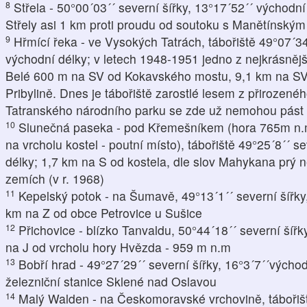
8
Střela - 50°00´03´´ severní šířky, 13°17´52´´ východn
Střely asi 1 km proti proudu od soutoku s Manětínský
9
Hřmící řeka - ve Vysokých Tatrách, tábořiště 49°07´34´
východní délky; v letech 1948-1951 jedno z nejkrásnějš
Belé 600 m na SV od Kokavského mostu, 9,1 km na SV o
Pribylině. Dnes je tábořiště zarostlé lesem z přirozené
Tatranského národního parku se zde už nemohou pást 
10
Slunečná paseka - pod Křemešníkem (hora 765m n.m
na vrcholu kostel - poutní místo), tábořiště 49°25´8´´ s
délky; 1,7 km na S od kostela, dle slov Mahykana prý n
zemích (v r. 1968)
11
Kepelský potok - na Šumavě, 49°13´1´´ severní šířky,
km na Z od obce Petrovice u Sušice
12
Přichovice - blízko Tanvaldu, 50°44´18´´ severní šíř
na J od vrcholu hory Hvězda - 959 m n.m
13
Bobří hrad - 49°27´29´´ severní šířky, 16°3´7´´výcho
železniční stanice Sklené nad Oslavou
14
Malý Walden - na Českomoravské vrchovině, tábořiště