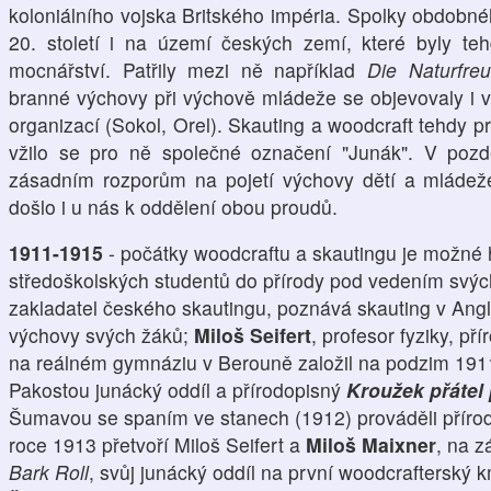
koloniálního vojska Britského impéria. Spolky obdobn
20. století i na území českých zemí, které byly te
mocnářství. Patřily mezi ně například
Die Naturfre
branné výchovy při výchově mládeže se objevovaly i v
organizací (Sokol, Orel). Skauting a woodcraft tehdy p
vžilo se pro ně společné označení "Junák". V pozd
zásadním rozporům na pojetí výchovy dětí a mládež
došlo i u nás k oddělení obou proudů.
1911-1915
- počátky woodcraftu a skautingu je možné 
středoškolských studentů do přírody pod vedením svých 
zakladatel českého skautingu, poznává skauting v Angl
výchovy svých žáků;
Miloš Seifert
, profesor fyziky, p
na reálném gymnáziu v Berouně založil na podzim 19
Pakostou junácký oddíl a přírodopisný
Kroužek přátel 
Šumavou se spaním ve stanech (1912) prováděli přír
roce 1913 přetvoří Miloš Seifert a
Miloš Maixner
, na 
Bark Roll
, svůj junácký oddíl na první woodcraftersk