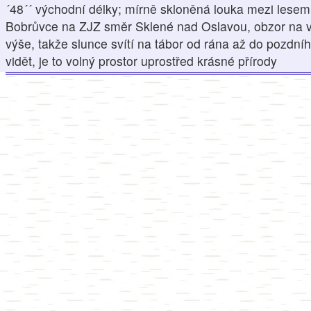
´48´´ východní délky; mírně skloněná louka mezi lesem
Bobrůvce na ZJZ směr Sklené nad Oslavou, obzor na vý
výše, takže slunce svítí na tábor od rána až do pozdn
vidět, je to volný prostor uprostřed krásné přírody