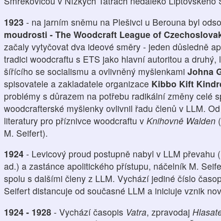
Smrekovicou v Nízkých Tatrách nedaleko Liptovského 
1923
- na jarním sněmu na Plešivci u Berouna byl od
moudrosti - The Woodcraft League of Czechoslova
začaly vytyčovat dva ideové směry - jeden důsledně ap
tradici woodcraftu s ETS jako hlavní autoritou a druhý
šířícího se socialismu a ovlivněný myšlenkami
Johna G
spisovatele a zakladatele organizace
Kibbo Kift Kind
problémy s důrazem na potřebu radikální změny celé sp
woodcrafterské myšlenky ovlivnil řadu členů v LLM. O
literatury pro příznivce woodcraftu v
Knihovně Walden
(
M. Seifert).
1924
- Levicový proud postupně nabyl v LLM převahu (
ad.) a zastánce apolitického přístupu, náčelník M. Seif
spolu s dalšími členy z LLM. Vychází jediné číslo časo
Seifert distancuje od současné LLM a iniciuje vznik n
1924 - 1928
- Vychází časopis
Vatra
, zpravodaj
Hlasate