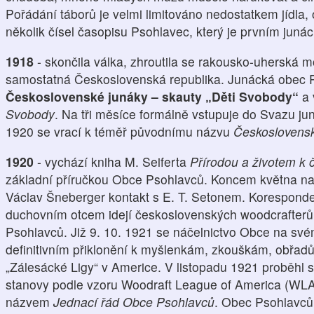
Pořádání táborů je velmi limitováno nedostatkem jídla
několik čísel časopisu Psohlavec, který je prvním juná
1918
- skončila válka, zhroutila se rakousko-uherská m
samostatná Československá republika. Junácká obec 
Československé junáky – skauty „Děti Svobody“
a 
Svobody
. Na tři měsíce formálně vstupuje do Svazu ju
1920 se vrací k téměř původnímu názvu
Českoslovens
1920
- vychází kniha M. Seiferta
Přírodou a životem k č
základní příručkou Obce Psohlavců. Koncem května na
Václav Šneberger kontakt s E. T. Setonem. Korespond
duchovním otcem idejí československých woodcrafterů, 
Psohlavců. Již 9. 10. 1921 se náčelnictvo Obce na sv
definitivním přiklonění k myšlenkám, zkouškám, obřad
„Zálesácké Ligy“ v Americe. V listopadu 1921 proběhl s
stanovy podle vzoru Woodraft League of America (WLA)
názvem
Jednací řád Obce Psohlavců
. Obec Psohlavců 