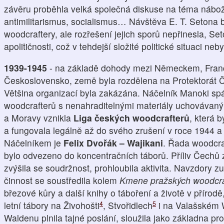
závěru proběhla velká společná diskuse na téma nábože
antimilitarismus, socialismus… Návštěva E. T. Setona
woodcraftery, ale rozřešení jejich sporů nepřinesla, Set
apolitičnosti, což v tehdejší složité politické situaci n
1939-1945
- na základě dohody mezi Německem, Francií 
Československo, země byla rozdělena na Protektorát Č
Většina organizací byla zakázána. Náčelník Manoki spá
woodcrafterů s nenahraditelnými materiály uchovávan
a Moravy vznikla
Liga českých woodcrafterů
, která 
a fungovala legálně až do svého zrušení v roce 1944 a 
Náčelníkem je
Felix Dvořák – Wajikani
. Řada woodcraf
bylo odvezeno do koncentračních táborů. Příliv Čechů z
zvýšila se soudržnost, prohloubila aktivita. Navzdory zu
činnost se soustředila kolem
Kmene pražských woodcra
březové kůry a další knihy o táboření a životě v přírodě
4
5
letní tábory na Živohošti
, Stvořidlech
i na Valašském
Waldenu plnila tajné poslání, sloužila jako základna pr