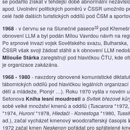
se podařilo získat v tehdejší době abnormální nezávislos
apod. Uvolnění politických poměrů v ČSSR umožnilo pr
celé řadě dalších turistických oddílů pod ČSM a sport
10
1968
- v červnu se na Slunečné pasece
pod Křemešní
obnovení LLM a byl podán Mílou Vavrdou návrh na regis
Po srpnové invazi vojsk Sovětského svazu, Bulharska
ČSSR však svoji žádost stáhli a k obnovení LLM nedo
Milouše Stárka
zaregistrují pod hlavičkou ČTU, kde ofi
je organizace zakázána.
1968 - 1980
- navzdory obnovené komunistické diktatuř
tábornických oddílů pod hlavičkou legálních organiz
dětí a mládeže, Pionýr …). Roku 1970 vyšla v novém 
Setonova
Kniha lesní moudrosti
a
Svitek březové kůr
sobě velké množství kmenů a oddílů (
Tuscarora
*1972
*1974,
Huroni
*1978,
Hledači - Konestoga
*1980,
Tussi
ad.), začal vycházet kmenový woodcrafterský časopis
1972 začal kmen
Neskenon
pořádat pro spřátelené kme