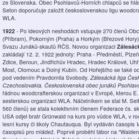
ze Slovenska. Obec Psohlavců-Horních chlapců se hlási
Seton doporučuje založit československou ligu woodcra
WLA.
1922
- Po ideových neshodách vstupuje 270 členů Obc
(Příbram), Pokorným (Praha) a Horkým (Březové Hory)
Svazu Junáků-skautů RČS. Novou organizaci
Zálesác
zakládají 12. 2. 1922 jednoty: Praha - Předměstí, Plzeň
Zdice, Beroun, Jindřichův Hradec, Hradec Králové, Uhř
Most, Olomouc a Dolný Kubín. Od Hořejšího se také od
pod vedením Pravdomila Svobody.
Zálesácká liga Čes
Czechoslovakia. Československá obec junáků Psohlavc
řádnou woodcrafterskou organizaci v Evropě, kterou E. 
sesterskou organizaci WLA. Náčelníkem se stal M. Sei
560 členů) se stala kolektivním členem Federace čs. s
USA odjel bratr Grünwald na kurs pro vůdce WLA, v r
lesní kursy či školy Chautauqua. Byl vydáván časopis
V
časopisů pro mládež. Poprvé proběhl tábor na "Walden