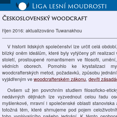
Liga lesní moudrosti
Československý woodcraft
říjen 2016: aktualizováno Tuwanakhou
V historii lidských společenství lze určit celá období
blízký oněm ideálům, které byly vytýčeny při realizaci
století, prostoupené romantismem ve filosofii, umění,
vědních oborech. Pomohlo ke krystalizaci m
woodcrafterských metod, požadavků, způsobu jednání
vyjádřeným ve
woodcrafterském zákonu
,
devíti zásadá
Ovšem už jen povrchním studiem filosoficko-etic
nedávných dějinách lze vyzvednout celou řadu osob
myšlenkové, mravní i společenské oblasti stanoviska 
totožná těm, které shrnujeme pod pojem celoživotn
toho vyplývajícího našeho jednání. K těmto osobno