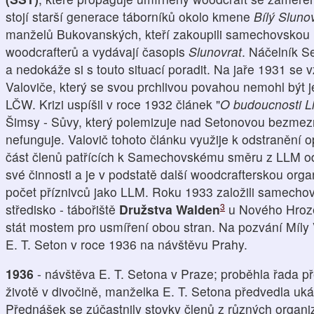
stojí starší generace táborníků okolo kmene
Bílý Sluno
manželů Bukovanských, kteří zakoupili samechovskou 
woodcrafterů a vydávají časopis
Slunovrat
. Náčelník Se
a nedokáže si s touto situací poradit. Na jaře 1931 se
Valoviče, který se svou prchlivou povahou nemohl být
LČW. Krizi uspíšil v roce 1932 článek "
O budoucnosti L
Šimsy - Sůvy, který polemizuje nad Setonovou bezmez
nefunguje. Valovič tohoto článku využije k odstranění
část členů patřících k Samechovskému směru z LLM od
své činnosti a je v podstatě další woodcrafterskou orga
počet příznivců jako LLM. Roku 1933 založili samechov
3
středisko - tábořiště
Družstva Walden
u Nového Hroze
stát mostem pro usmíření obou stran. Na pozvání Míly 
E. T. Seton v roce 1936 na návštěvu Prahy.
1936
- návštěva E. T. Setona v Praze; proběhla řada p
životě v divočině, manželka E. T. Setona předvedla uká
Přednášek se zúčastnily stovky členů z různých organ