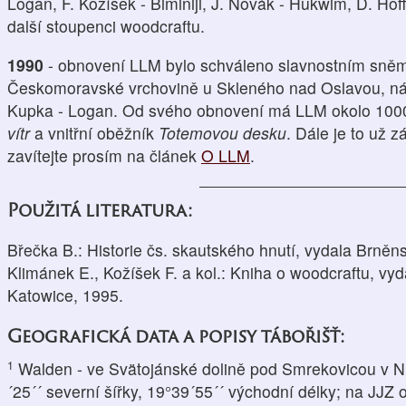
Logan, F. Kožíšek - Biminiji, J. Novák - Hukwim, D. Hof
další stoupenci woodcraftu.
1990
- obnovení LLM bylo schváleno slavnostním sně
Českomoravské vrchovině u Skleného nad Oslavou, náč
Kupka - Logan. Od svého obnovení má LLM okolo 1000
vítr
a vnitřní oběžník
Totemovou desku
. Dále je to už z
zavítejte prosím na článek
O LLM
.
Použitá literatura:
Břečka B.: Historie čs. skautského hnutí, vydala Brněn
Klimánek E., Kožíšek F. a kol.: Kniha o woodcraftu, vy
Katowice, 1995.
Geografická data a popisy tábořišť:
1
Walden - ve Svätojánské dolině pod Smrekovicou v Ní
´25´´ severní šířky, 19°39´55´´ východní délky; na JJZ