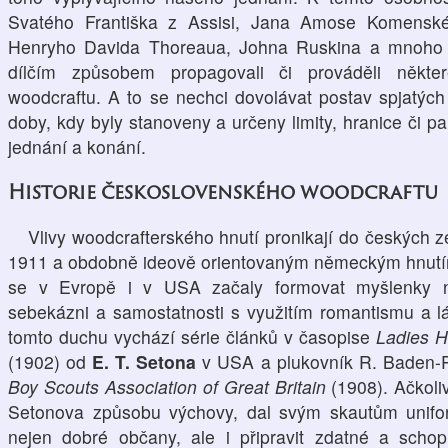
Svatého Františka z Assisi, Jana Amose Komensk
Henryho Davida Thoreaua, Johna Ruskina a mnoho d
dílčím způsobem propagovali či prováděli někter
woodcraftu. A to se nechci dovolávat postav spjatýc
doby, kdy byly stanoveny a určeny limity, hranice či p
jednání a konání.
Historie československého woodcraftu
Vlivy woodcrafterského hnutí pronikají do českých 
1911 a obdobně ideově orientovaným německým hnut
se v Evropě i v USA začaly formovat myšlenky 
sebekázni a samostatnosti s využitím romantismu a lá
tomto duchu vychází série článků v časopise
Ladies 
(1902) od
E. T. Setona
v USA a plukovník R. Baden-Po
Boy Scouts Association of Great Britain
(1908). Ačkoli
Setonova způsobu výchovy, dal svým skautům unifor
nejen dobré občany, ale i připravit zdatné a scho