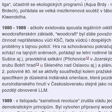
liga", účastnili se ekologických programů (Aqua Brdy 
Brdech), pořádala se velká mezikmenová soutěž v táb
Kiwendotha.
1980 - 1989
- ačkoliv existovala spousta legálních oddí
woodcrafterském základě, "woodcraft" byl stále pova
činnost nepřátelskou vůči KSČ, řada vůdců i dospělých
problémy s tajnou policií. Hra na schovávanou pokrač
schází na tajných sněmech, pořádají se letní rodinné 
12
Sušice aj.), pravidelná setkání (Přichovice
v Jizerskýc
13
srubu Bobří hrad
u Skleného nad Oslavou aj.) a plánu
2. polovině 80. let se aktivity soustřeďují kolem praž
specifikem je důsledná indiánská orientace, která pozdě
euroindianského hnutí v Československu stejně jako na
později obnovené LLM.
1989
- v listopadu "sametová revoluce" zrušila vládu je
demokratickým principům. Byl vytvořen přípravný wood