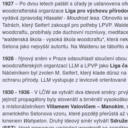
1927
– Po dvou letech patálií s úřady je ustanovena ofi
woodcrafterská organizace
Liga pro výchovu přírodo
vydává zpravodaj
Hlasatel - Moudrost lesa
. Obnovilo s
Tatrách, který Seifert zakoupil pro potřeby LPVP. Wal
woodcraftu, probíhaly zde duchovní rozmluvy, meditace, 
"waldenská škola - vysoká škola woodcraftu", která n
Setona jako nejvyšší autoritu. Na Waldenu se tábořilo 
1928
- říjnový sněm v Praze odsouhlasil sloučení obou
woodcrafterských organizací LLM a LPVP jako
Liga čs
Náčelníkem byl zvolen M. Seifert, který klade důraz n
ochranu přírody. LLM vystupuje z levicově orientované
1930 - 1936
- V LČW se vytváří dva ideové směry: prv
jejímiž propagátory byly slovenští a brněnští vysokoškol
s místonáčelníkem
Viliamem Valovičem – Manokim
,
amerického Setonova vzoru, které později přerůstá až 
kmenem
Wahpeton
. Druhý ideový směr vytváří
Sdruže
(SST)
, které propaguje umírněný woodcraft se zaměřen