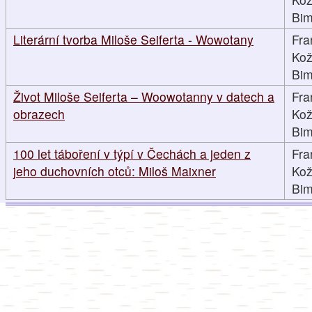
Bimi
Literární tvorba Miloše Seiferta - Wowotany
Fra
Kož
Bimi
Život Miloše Seiferta – Woowotanny v datech a
Fra
obrazech
Kož
Bimi
100 let táboření v týpí v Čechách a jeden z
Fra
jeho duchovních otců: Miloš Maixner
Kož
Bimi