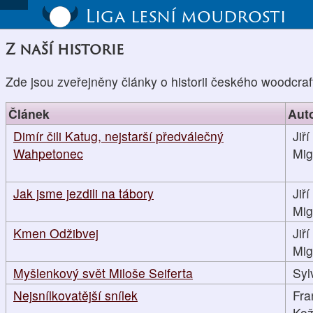
Liga lesní moudrosti
Z naší historie
Zde jsou zveřejněny články o historii českého woodcraf
Článek
Aut
Dimír čili Katug, nejstarší předválečný
Jiří
Wahpetonec
Mig
Jak jsme jezdili na tábory
Jiří
Mig
Kmen Odžibvej
Jiří
Mig
Myšlenkový svět Miloše Seiferta
Syl
Nejsnílkovatější snílek
Fra
Kož