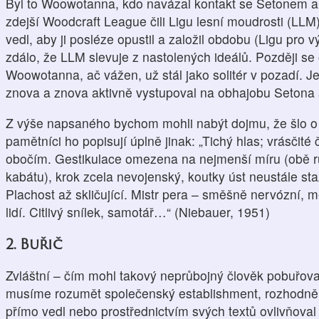
Byl to Woowotanna, kdo navázal kontakt se Setonem a z
zdejší Woodcraft League čili Ligu lesní moudrosti (LLM).
vedl, aby ji posléze opustil a založil obdobu (Ligu pro
zdálo, že LLM slevuje z nastolených ideálů. Později se 
Woowotanna, ač vážen, už stál jako solitér v pozadí. J
znova a znova aktivně vystupoval na obhajobu Setona 
Z výše napsaného bychom mohli nabýt dojmu, že šlo o h
pamětníci ho popisují úplně jinak: „Tichý hlas; vrásčit
obočím. Gestikulace omezena na nejmenší míru (obě r
kabátu), krok zcela nevojenský, koutky úst neustále sta
Plachost až skličující. Mistr pera – směšně nervózní, mě
lidí. Citlivý snílek, samotář…“ (Niebauer, 1951)
2. Buřič
Zvláštní – čím mohl takový neprůbojný člověk pobuřova
musíme rozumět společenský establishment, rozhodně 
přímo vedl nebo prostřednictvím svých textů ovlivňoval 