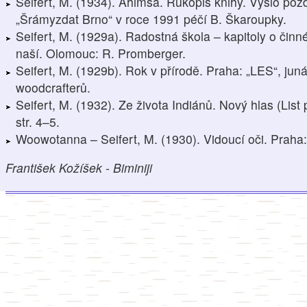
Seifert, M. (1934). Ahimsa. Rukopis knihy. Vyšlo pozd
„Šrámyzdat Brno“ v roce 1991 péčí B. Škaroupky.
Seifert, M. (1929a). Radostná škola – kapitoly o činn
naší. Olomouc: R. Promberger.
Seifert, M. (1929b). Rok v přírodě. Praha: „LES“, jun
woodcrafterů.
Seifert, M. (1932). Ze života Indiánů. Nový hlas (List p
str. 4–5.
Woowotanna – Seifert, M. (1930). Vidoucí oči. Prah
František Kožíšek - Biminiji