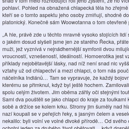
snad v tom mělo rozhodující roli jeho zjištění, že ho ví
pohlaví. Pohled na obnažená chlapecká těla ho zřejmě v
kteří se o tomto aspektu jeho osoby zmiňují, shodně dos
platonický. Konečně sám Woowotanna o tom otevřeně p
„A hle, právě zde u těchto mravně vysoko stojících lidí
o jakém dosud slyšeli jsme jen ze starého Řecka, přáte
muži, jež vyznívá v nejnádhernější symfonii dvou milujíc
vroucností, vznešeností, ideálností. Homoerotika jest v
příklady nejobětavější lásky, nad níž není snad nic vyš
vztahy už od chlapectví a mezi chlapci, o tom nás pou
náčelníka Indiánů… Tam se vypravuje, že každý bojov
kterému se přimknul, když byl ještě hochem. Zamilovali
spolu celým životem. Jim oběma zářily oči stejnými touh
Sami dva pouštěli se jako chlapci do kraje za toulkami k
sobě a držíce se kolem krku. Stromy jim šuměly nad hl
nazí koupali se v peřejích řeky, s jasným čelem a veselo
nekalilo: byli volní ve volné divoké přírodě… Od svého dě
ochotni jeden za druhého život obětovati… když dospěli a