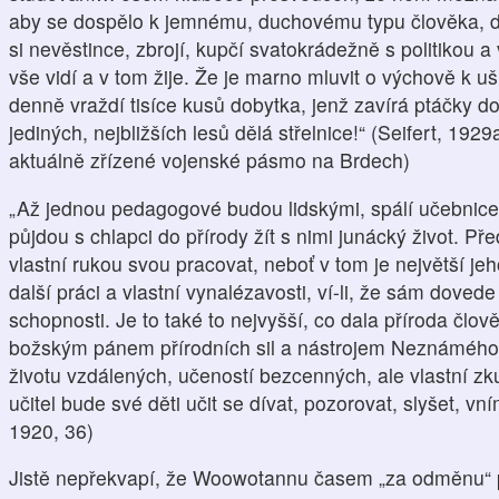
aby se dospělo k jemnému, duchovému typu člověka, do
si nevěstince, zbrojí, kupčí svatokrádežně s politikou 
vše vidí a v tom žije. Že je marno mluvit o výchově k uš
denně vraždí tisíce kusů dobytka, jenž zavírá ptáčky do
jediných, nejbližších lesů dělá střelnice!“ (Seifert, 192
aktuálně zřízené vojenské pásmo na Brdech)
„Až jednou pedagogové budou lidskými, spálí učebnice 
půjdou s chlapci do přírody žít s nimi junácký život. P
vlastní rukou svou pracovat, neboť v tom je největší je
další práci a vlastní vynalézavosti, ví-li, že sám dovede
schopnosti. Je to také to nejvyšší, co dala příroda člově
božským pánem přírodních sil a nástrojem Neznámého. 
životu vzdálených, učeností bezcenných, ale vlastní zk
učitel bude své děti učit se dívat, pozorovat, slyšet, v
1920, 36)
Jistě nepřekvapí, že Woowotannu časem „za odměnu“ p