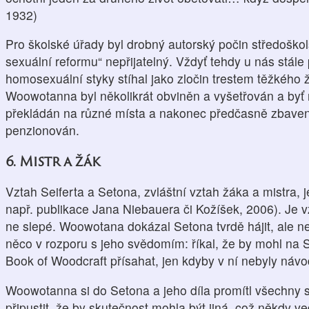
1932)
Pro školské úřady byl drobný autorský počin středoškols
sexuální reformu“ nepřijatelný. Vždyť tehdy u nás stále 
homosexuální styky stíhal jako zločin trestem těžkého ž
Woowotanna byl několikrát obviněn a vyšetřován a byť
překládán na různé místa a nakonec předčasně zbaven 
penzionován.
6. Mistr a žák
Vztah Seiferta a Setona, zvláštní vztah žáka a mistra, 
např. publikace Jana Niebauera či Kožíšek, 2006). Je 
ne slepé. Woowotana dokázal Setona tvrdě hájit, ale nev
něco v rozporu s jeho svědomím: říkal, že by mohl na 
Book of Woodcraft přísahat, jen kdyby v ní nebyly návod
Woowotanna si do Setona a jeho díla promítl všechny s
připustit, že by skutečnost mohla být jiná, což někdy 