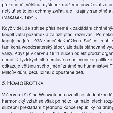
překonané, většinu myšlenek můžeme považovat za pro
netýká se to jen ochrany zvířat, ale i krajiny samotné a
(Makásek, 1991).
Když viděl, že stát se příliš nemá k zakládání chráněn
koupit větší pozemek a založit ptačí rezervaci. Po ně
kupuje na jaře 1938 zámeček Kněžice u Sušice i s přil
tam koná woodcrafterský tábor, ale další plánované vyu
války. Když je v červnu 1941 nucen objekt prodat org
nemá již fyzických sil (nemluvě o společensko-politické 
odkazuje většinu svého jmění známému humanistovi Pře
Milíčův dům, pečujícímu o opuštěné děti.
5. Homoerotika
V červnu 1919 se Woowotanna oženil se studentkou lék
harmonický vztah se však po několika málo letech rozp
služební překládání z jednoho konce republiky na druh