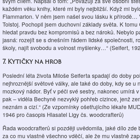
svým cílem. Napsal o tom: „Považuji za své osobní štěst
každém věku knihy, které mi byly nejbližší. Když mi by
Flammarion. V něm jsem našel svou lásku k přírodě… Ve
Tolstoj. Pochopil jsem duchovní základy světa. K tomu
hledat pravdu bez kompromisů a bez nároků. Nebylo pak 
jasná: rozejít se s dnešním řádem lidské společnosti, r
školy, najít svobodu a volnost myšlenky…“ (Seifert, 1
7. Kytičky na hrob
Poslední léta života Miloše Seiferta spadají do doby po
nejhroznější světové války, ale také do doby, kdy se u 
mozkový nádor. Byť v péči své sestry, nakonec umírá v
pak – viděla Bechyně nezvyklý pohřeb cizince, jenž zemř
neznám a cizí.“ (Ze vzpomínky ošetřujícího lékaře MUDr
1946 pro časopis Hlasatel Ligy čs. woodcrafterů)
Řada woodcrafterů si později uvědomila, jaké dílo zd
za co mu vlastně všechno vděčí, ale že mu vlastně za