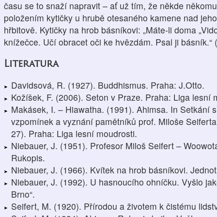
času se to snaží napravit – ať už tím, že někde někom
položením kytičky u hrubě otesaného kamene nad je
hřbitově. Kytičky na hrob básníkovi: „Máte-li doma „Vidouc
knížečce. Učí obracet oči ke hvězdám. Psal ji básník.“
Literatura
Davidsová, R. (1927). Buddhismus. Praha: J.Otto.
Kožíšek, F. (2006). Seton v Praze. Praha: Liga lesní 
Makásek, I. – Hiawatha. (1991). Ahimsa. In Setkání
vzpomínek a vyznání pamětníků prof. Miloše Seiferta 
27). Praha: Liga lesní moudrosti.
Niebauer, J. (1951). Profesor Miloš Seifert – Woowo
Rukopis.
Niebauer, J. (1966). Kvítek na hrob básníkovi. Jednota
Niebauer, J. (1992). U hasnoucího ohníčku. Vyšlo ja
Brno“.
Seifert, M. (1920). Přírodou a životem k čistému lids