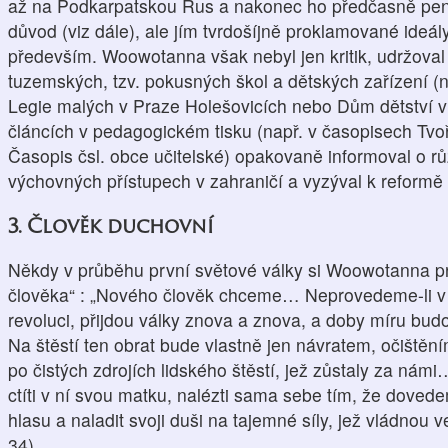
až na Podkarpatskou Rus a nakonec ho předčasně penzi
důvod (viz dále), ale jím tvrdošíjně proklamované ideál
především. Woowotanna však nebyl jen kritik, udržoval 
tuzemských, tzv. pokusných škol a dětských zařízení (n
Legie malých v Praze Holešovicích nebo Dům dětství v
článcích v pedagogickém tisku (např. v časopisech Tvoř
Časopis čsl. obce učitelské) opakovaně informoval o rů
výchovných přístupech v zahraničí a vyzýval k reform
3. Člověk duchovní
Někdy v průběhu první světové války si Woowotanna pr
člověka“ : „Nového člověk chceme… Neprovedeme-li v
revoluci, přijdou války znova a znova, a doby míru bud
Na štěstí ten obrat bude vlastně jen návratem, očištění
po čistých zdrojích lidského štěstí, jež zůstaly za námi
ctíti v ní svou matku, nalézti sama sebe tím, že doved
hlasu a naladit svoji duši na tajemné síly, jež vládnou
34)