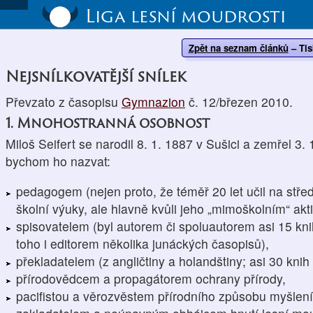
Liga lesní moudrosti
Zpět na seznam článků
–
Tis
Nejsnílkovatější snílek
Převzato z časopisu
Gymnazion
č. 12/březen 2010.
1. Mnohostranná osobnost
Miloš Seifert se narodil 8. 1. 1887 v Sušici a zemřel 3.
bychom ho nazvat:
pedagogem (nejen proto, že téměř 20 let učil na střed
školní výuky, ale hlavně kvůli jeho „mimoškolním“ akti
spisovatelem (byl autorem či spoluautorem asi 15 kni
toho i editorem několika junáckých časopisů),
překladatelem (z angličtiny a holandštiny; asi 30 knih
přírodovědcem a propagátorem ochrany přírody,
pacifistou a věrozvěstem přírodního způsobu myšlení