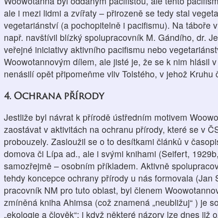
Woowotanna byl oddaným pacifistou, ale tento pacifismu
ale i mezi lidmi a zvířaty – přirozeně se tedy stal veg
vegetariánství (a pochopitelně i pacifismu). Na táboře 
např. navštívil blízký spolupracovník M. Gándího, dr. J
veřejné iniciativy aktivního pacifismu nebo vegetariánst
Woowotannovým dílem, ale jisté je, že se k nim hlásil 
nenásilí opět připomeňme vliv Tolstého, v jehož Kruhu č
4. Ochrana přírody
Jestliže byl návrat k přírodě ústředním motivem Woow
zaostávat v aktivitách na ochranu přírody, které se v 
probouzely. Zasloužil se o to desítkami článků v časo
domova či Lípa ad., ale i svými knihami (Seifert, 192
samozřejmě – osobním příkladem. Aktivně spolupraco
tehdy koncepce ochrany přírody u nás formovala (Jan
pracovník NM pro tuto oblast, byl členem Woowotannovy
zmíněná kniha Ahimsa (což znamená „neubližuj“ ) je 
„ekologie a člověk“; i když některé názory lze dnes již o