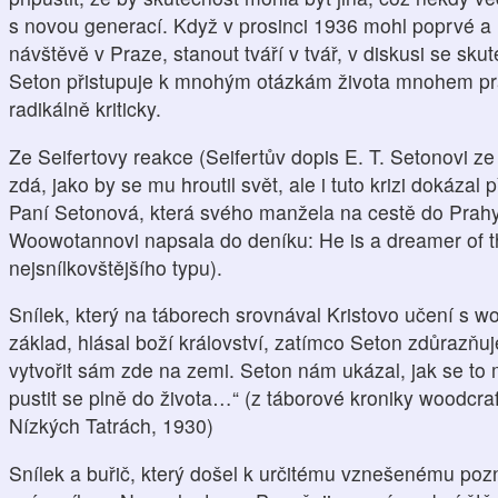
s novou generací. Když v prosinci 1936 mohl poprvé a 
návštěvě v Praze, stanout tváří v tvář, v diskusi se skut
Seton přistupuje k mnohým otázkám života mnohem pra
radikálně kriticky.
Ze Seifertovy reakce (Seifertův dopis E. T. Setonovi ze
zdá, jako by se mu hroutil svět, ale i tuto krizi dokázal
Paní Setonová, která svého manžela na cestě do Prahy 
Woowotannovi napsala do deníku: He is a dreamer of th
nejsnílkovštějšího typu).
Snílek, který na táborech srovnával Kristovo učení s w
základ, hlásal boží království, zatímco Seton zdůrazňuje
vytvořit sám zde na zemi. Seton nám ukázal, jak se to m
pustit se plně do života…“ (z táborové kroniky woodcr
Nízkých Tatrách, 1930)
Snílek a buřič, který došel k určitému vznešenému poz