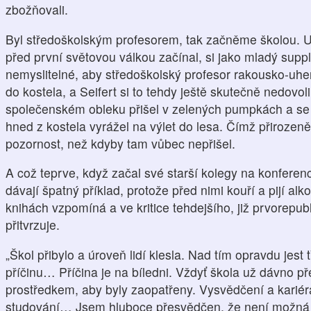
zbožňovali.
Byl středoškolským profesorem, tak začněme školou.
před první světovou válkou začínal, si jako mladý suppl
nemyslitelné, aby středoškolský profesor rakousko-uhe
do kostela, a Seifert si to tehdy ještě skutečně nedovoli
společenském obleku přišel v zelených pumpkách a se 
hned z kostela vyrážel na výlet do lesa. Čímž přirozeně
pozornost, než kdyby tam vůbec nepřišel.
A což teprve, když začal své starší kolegy na konferenc
dávají špatný příklad, protože před nimi kouří a pijí alk
knihách vzpomíná a ve kritice tehdejšího, již prvorepu
přitvrzuje.
„Škol přibylo a úroveň lidí klesla. Nad tím opravdu jest
příčinu… Příčina je na bíledni. Vždyť škola už dávno př
prostředkem, aby byly zaopatřeny. Vysvědčení a kariér
studování… Jsem hluboce přesvědčen, že není možná 