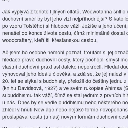
Jak vyplývá z tohoto i jiných citátů, Woowotanna snil o
duchovní směr by byl jeho vizi nejpříhodnější? S katoli
po vzoru Tolstého) si hluboce vážil Ježíše a jeho učen
nenašel do konce života cestu, čímž minimálně dosta
woodcraftery, kteří šli křesťanskou cestou.
Ač jsem ho osobně nemohl poznat, troufám si jej označ
hledače pravé duchovní cesty, který pochopil smysl mo
vlastní duchovní praxi asi daleko nepokročil. Hledal du
vyhovoval jeho ideálu člověka, a zdá se, že jej nalezl
20. let se stýkal s buddhisty, přeložil do češtiny jednu 
(knihu Davidsová, 1927) a ve svém rukopise Ahimsa (Sei
si buddhismu tak váží, čímž se stal jedním z prvních 
u nás. Dnes by se vedle buddhismu nebo některého n
zhlédl v hnutí New age nebo nějaké formě novopohanství
prošlapával cestu (u nás) novým formám duchovní cest