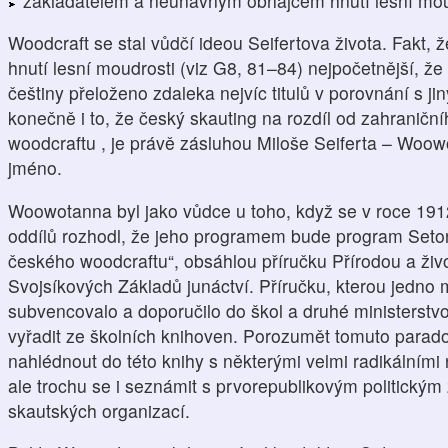
zakladatelem a neúnavným obhájcem hnutí lesní mou
Woodcraft se stal vůdčí ideou Seifertova života. Fakt, 
hnutí lesní moudrosti (viz G8, 81–84) nejpočetnější, že 
češtiny přeloženo zdaleka nejvíc titulů v porovnání s ji
konečně i to, že český skauting na rozdíl od zahraničn
woodcraftu , je právě zásluhou Miloše Seiferta – Woowo
jméno.
Woowotanna byl jako vůdce u toho, když se v roce 191
oddílů rozhodl, že jeho programem bude program Setonů
českého woodcraftu“, obsáhlou příručku Přírodou a živ
Svojsíkových Základů junáctví. Příručku, kterou jedno m
subvencovalo a doporučilo do škol a druhé ministerstvo (
vyřadit ze školních knihoven. Porozumět tomuto parad
nahlédnout do této knihy s některými velmi radikálními n
ale trochu se i seznámit s prvorepublikovým politickým 
skautských organizací.