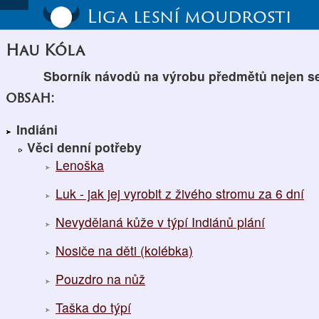
Liga lesní moudrosti
Hau Kóla
Sborník návodů na výrobu předmětů nejen s
obsah:
Indiáni
Věci denní potřeby
Lenoška
Luk - jak jej vyrobit z živého stromu za 6 dní
Nevydělaná kůže v týpí Indiánů plání
Nosiče na děti (kolébka)
Pouzdro na nůž
Taška do týpí