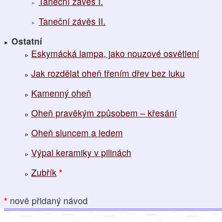
Taneční závěs I.
Taneční závěs II.
Ostatní
Eskymácká lampa, jako nouzové osvětlení
Jak rozdělat oheň třením dřev bez luku
Kamenný oheň
Oheň pravěkým způsobem – křesání
Oheň sluncem a ledem
Výpal keramiky v pilinách
Zubřík
*
*
nově přidaný návod