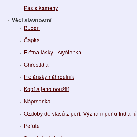
Pás s kameny
Věci slavnostní
Buben
Čapka
Flétna lásky - šiyótanka
Chřestidla
Indiánský náhrdelník
Kopí a jeho použití
Náprsenka
Ozdoby do vlasů z peří. Význam per u Indiánů 
Perutě