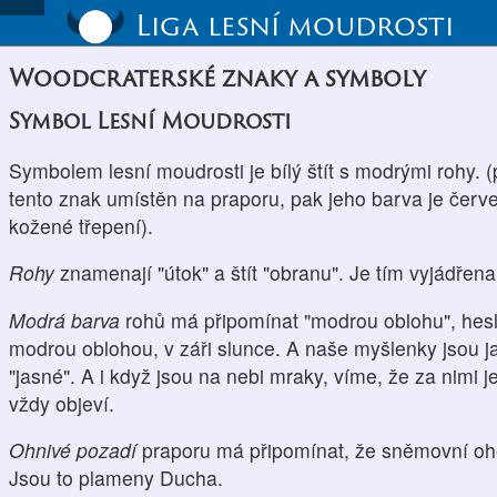
Liga lesní moudrosti
Woodcraterské znaky a symboly
Symbol Lesní Moudrosti
Symbolem lesní moudrosti je bílý štít s modrými rohy. (
tento znak umístěn na praporu, pak jeho barva je čer
kožené třepení).
Rohy
znamenají "útok" a štít "obranu". Je tím vyjádřen
Modrá barva
rohů má připomínat "modrou oblohu", hes
modrou oblohou, v záři slunce. A naše myšlenky jsou 
"jasné". A i když jsou na nebi mraky, víme, že za nimi 
vždy objeví.
Ohnivé pozadí
praporu má připomínat, že sněmovní oh
Jsou to plameny Ducha.