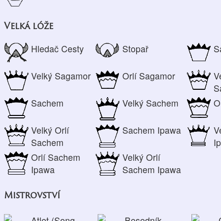
Velká lóže
Hledač Cesty
Stopař
S
Velký Sagamor
Orlí Sagamor
V
S
Sachem
Velký Sachem
O
Velký Orlí
Sachem Ipawa
V
Sachem
I
Orlí Sachem
Velký Orlí
Ipawa
Sachem Ipawa
Mistrovství
Atlet (Song-
Besedník