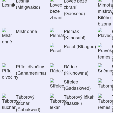
Lesník
Lovec beze
(Mitigwakid)
zbraní
(Gaossed)
Mistr ohně
Písmák
(Kimosabi)
Posel (Bibaged)
Přítel divočiny
Rádce
(Ganamenima)
(Kikinowina)
Střelec
(Gadaskwed)
Táborový
Táborový lékař
kuchař
(Maškiki)
(Čabakwed)