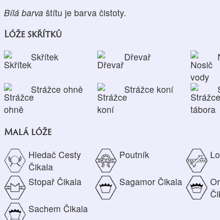
Bílá barva
štítu je barva čistoty.
Lóže skřítků
Skřítek
Dřevař
Strážce ohně
Strážce koní
Malá lóže
Hledač Cesty
Poutník
Lo
Čikala
Stopař Čikala
Sagamor Čikala
Or
Či
Sachem Čikala