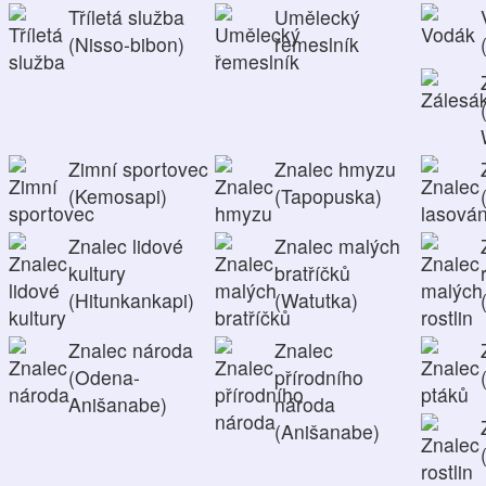
Tříletá služba
Umělecký
(Nisso-bibon)
řemeslník
Zimní sportovec
Znalec hmyzu
(Kemosapi)
(Tapopuska)
Znalec lidové
Znalec malých
kultury
bratříčků
(Hitunkankapi)
(Watutka)
Znalec národa
Znalec
(Odena-
přírodního
Anišanabe)
národa
(Anišanabe)