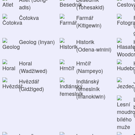
adis)
(Tohesakid)
Čotokva
Farmář
(Kitigewin)
Geolog (Inyan)
Historik
(Odena-winini)
Horal
Hrnčíř
(Wadžiwed)
(Nampeyo)
Hvězdář
Indiánský
(Gidžiged)
řemeslník
(Inanokiwin)