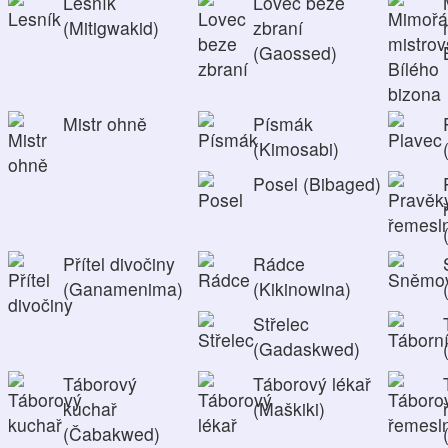
Lesník
Lovec beze
(Mitigwakid)
zbraní
(Gaossed)
Mistr ohně
Písmák
(Kimosabi)
Posel (Bibaged)
Přítel divočiny
Rádce
(Ganamenima)
(Kikinowina)
Střelec
(Gadaskwed)
Táborový
Táborový lékař
kuchař
(Maškiki)
(Čabakwed)