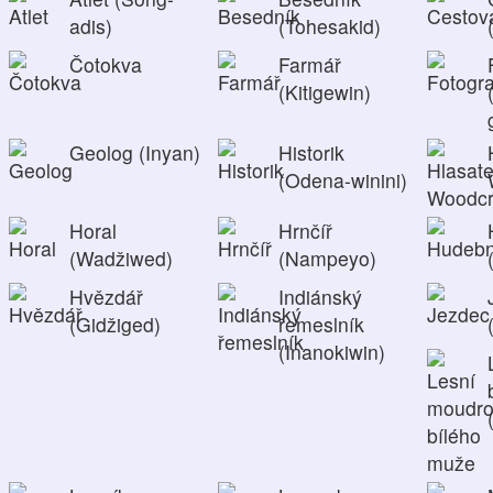
adis)
(Tohesakid)
Čotokva
Farmář
(Kitigewin)
Geolog (Inyan)
Historik
(Odena-winini)
Horal
Hrnčíř
(Wadžiwed)
(Nampeyo)
Hvězdář
Indiánský
(Gidžiged)
řemeslník
(Inanokiwin)