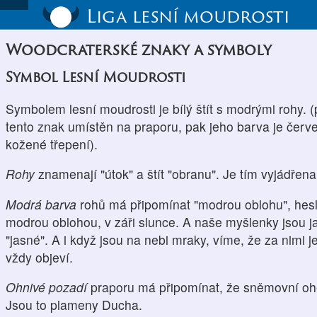
Liga lesní moudrosti
Woodcraterské znaky a symboly
Symbol Lesní Moudrosti
Symbolem lesní moudrosti je bílý štít s modrými rohy. (
tento znak umístěn na praporu, pak jeho barva je čer
kožené třepení).
Rohy
znamenají "útok" a štít "obranu". Je tím vyjádřen
Modrá barva
rohů má připomínat "modrou oblohu", hes
modrou oblohou, v záři slunce. A naše myšlenky jsou 
"jasné". A i když jsou na nebi mraky, víme, že za nimi 
vždy objeví.
Ohnivé pozadí
praporu má připomínat, že sněmovní oh
Jsou to plameny Ducha.