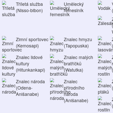
Tříletá služba
Umělecký
(Nisso-bibon)
řemeslník
Zimní sportovec
Znalec hmyzu
(Kemosapi)
(Tapopuska)
Znalec lidové
Znalec malých
kultury
bratříčků
(Hitunkankapi)
(Watutka)
Znalec národa
Znalec
(Odena-
přírodního
Anišanabe)
národa
(Anišanabe)