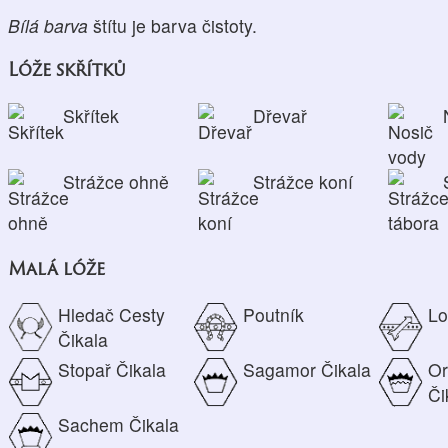
Bílá barva
štítu je barva čistoty.
Lóže skřítků
Skřítek
Dřevař
Strážce ohně
Strážce koní
Malá lóže
Hledač Cesty
Poutník
Lo
Čikala
Stopař Čikala
Sagamor Čikala
Or
Či
Sachem Čikala