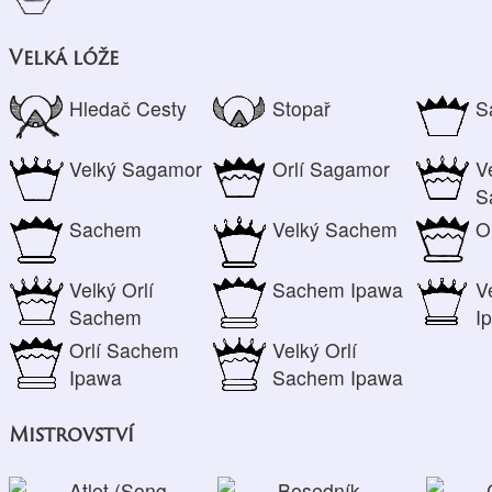
Velká lóže
Hledač Cesty
Stopař
S
Velký Sagamor
Orlí Sagamor
V
S
Sachem
Velký Sachem
O
Velký Orlí
Sachem Ipawa
V
Sachem
I
Orlí Sachem
Velký Orlí
Ipawa
Sachem Ipawa
Mistrovství
Atlet (Song-
Besedník