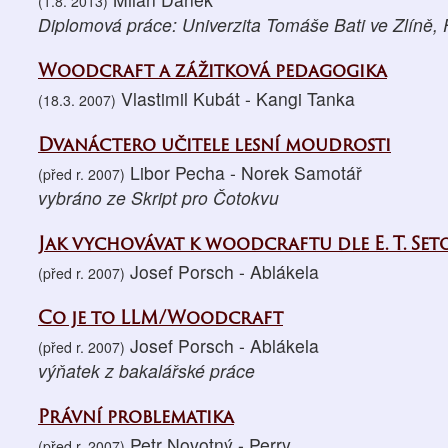
(1.8. 2013)
Diplomová práce: Univerzita Tomáše Bati ve Zlíně, 
Woodcraft a zážitková pedagogika
Vlastimil Kubát - Kangi Tanka
(18.3. 2007)
Dvanáctero učitele lesní moudrosti
Libor Pecha - Norek Samotář
(před r. 2007)
vybráno ze Skript pro Čotokvu
Jak vychovávat k woodcraftu dle E. T. Set
Josef Porsch - Ablákela
(před r. 2007)
Co je to LLM/Woodcraft
Josef Porsch - Ablákela
(před r. 2007)
výňatek z bakalářské práce
Právní problematika
Petr Novotný - Perry
(před r. 2007)