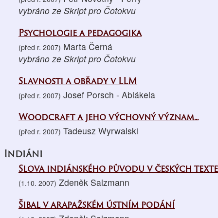
vybráno ze Skript pro Čotokvu
Psychologie a pedagogika
Marta Černá
(před r. 2007)
vybráno ze Skript pro Čotokvu
Slavnosti a obřady v LLM
Josef Porsch - Ablákela
(před r. 2007)
Woodcraft a jeho výchovný význam...
Tadeusz Wyrwalski
(před r. 2007)
Indiáni
Slova indiánského původu v českých text
Zdeněk Salzmann
(1.10. 2007)
Šibal v arapažském ústním podání