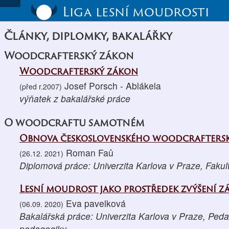
Liga lesní moudrosti
Články, diplomky, bakalářky
Woodcrafterský zákon
Woodcrafterský zákon
Josef Porsch - Ablákela
(před r.2007)
výňatek z bakalářské práce
O woodcraftu samotném
Obnova československého woodcraftersk
Roman Faů
(26.12. 2021)
Diplomová práce: Univerzita Karlova v Praze, Fakul
Lesní moudrost jako prostředek zvýšení z
Eva pavelková
(06.09. 2020)
Bakalářská práce: Univerzita Karlova v Praze, Peda
pedagogiky