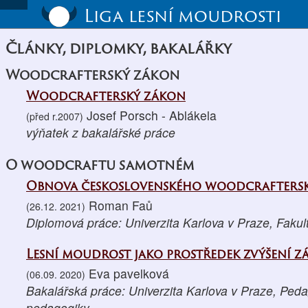
Liga lesní moudrosti
Články, diplomky, bakalářky
Woodcrafterský zákon
Woodcrafterský zákon
Josef Porsch - Ablákela
(před r.2007)
výňatek z bakalářské práce
O woodcraftu samotném
Obnova československého woodcraftersk
Roman Faů
(26.12. 2021)
Diplomová práce: Univerzita Karlova v Praze, Fakul
Lesní moudrost jako prostředek zvýšení z
Eva pavelková
(06.09. 2020)
Bakalářská práce: Univerzita Karlova v Praze, Peda
pedagogiky