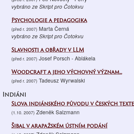
vybráno ze Skript pro Čotokvu
Psychologie a pedagogika
Marta Černá
(před r. 2007)
vybráno ze Skript pro Čotokvu
Slavnosti a obřady v LLM
Josef Porsch - Ablákela
(před r. 2007)
Woodcraft a jeho výchovný význam...
Tadeusz Wyrwalski
(před r. 2007)
Indiáni
Slova indiánského původu v českých text
Zdeněk Salzmann
(1.10. 2007)
Šibal v arapažském ústním podání