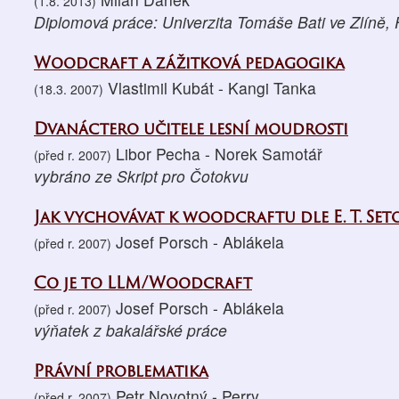
(1.8. 2013)
Diplomová práce: Univerzita Tomáše Bati ve Zlíně, 
Woodcraft a zážitková pedagogika
Vlastimil Kubát - Kangi Tanka
(18.3. 2007)
Dvanáctero učitele lesní moudrosti
Libor Pecha - Norek Samotář
(před r. 2007)
vybráno ze Skript pro Čotokvu
Jak vychovávat k woodcraftu dle E. T. Set
Josef Porsch - Ablákela
(před r. 2007)
Co je to LLM/Woodcraft
Josef Porsch - Ablákela
(před r. 2007)
výňatek z bakalářské práce
Právní problematika
Petr Novotný - Perry
(před r. 2007)