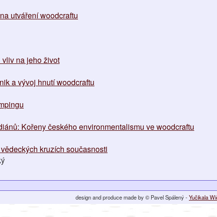
 na utváření woodcraftu
 vliv na jeho život
nik a vývoj hnutí woodcraftu
ampingu
diánů: Kořeny českého environmentalismu ve woodcraftu
 vědeckých kruzích současnosti
ký
design and produce made by © Pavel Spálený -
Yučikala W