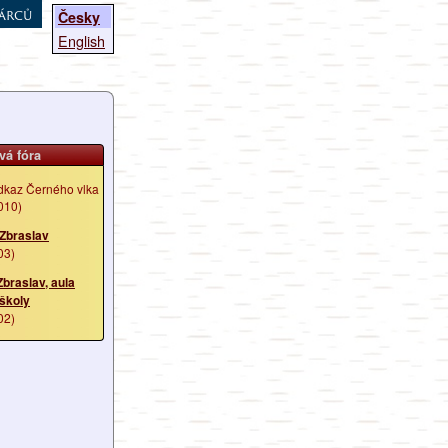
árců
Česky
English
vá fóra
dkaz Černého vlka
010)
 Zbraslav
03)
Zbraslav, aula
 školy
02)