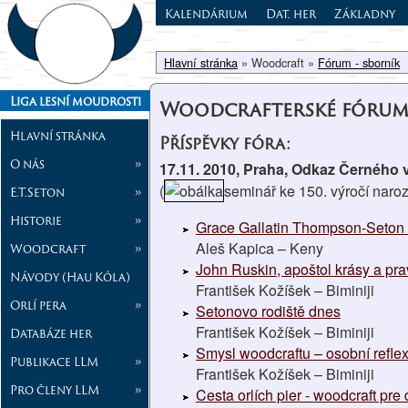
Kalendárium
Dat. her
Základny
Hlavní stránka
» Woodcraft »
Fórum - sborník
Liga lesní moudrosti
Woodcrafterské fóru
Hlavní stránka
Příspěvky fóra:
O nás
»
17.11. 2010, Praha, Odkaz Černého 
(
seminář ke 150. výročí naroz
E.T.Seton
»
Historie
»
Grace Gallatin Thompson-Seton a 
Aleš Kapica – Keny
Woodcraft
»
John Ruskin, apoštol krásy a pr
Návody (Hau Kóla)
František Kožíšek – Biminiji
Orlí pera
»
Setonovo rodiště dnes
František Kožíšek – Biminiji
Databáze her
Smysl woodcraftu – osobní reflex
Publikace LLM
»
František Kožíšek – Biminiji
Pro členy LLM
»
Cesta orlích pier - woodcraft pre