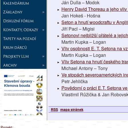
Ján Dulla – Modok
Kalendárium
Henry David Thoreau a jeho vliv
Základny
»
Jan Hokeš - Hošna
Diskuzní fórum
Seton a hnutí woodcraftu v Anglii
Jiří Pacl – Migisi
Kontakty, Odkazy
»
Setonovi nejbližší přátelé a jejich
Tapety na pozadí
Martin Kupka – Logan
Kruh dárců
Vliv osobnosti E. T. Setona na vz
Martin Kupka – Logan
Projekty LLM
»
Vliv Setona na hnutí českého tr
Archiv
»
Michael Antony – Tony
Ve stopách severoamerických in
Petr Jehlička
Povědomí o práci E.T. Setona ve
Vlastimil Růžička & Jan Robovs
RSS
mapa stránek
Projekt: