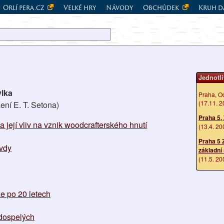
Orlí pera.cz
Velké hry
Návody
Obchůdek
Kruh d
m
Jednotli
vlka
Praha, O
(17.11. 2
ení E. T. Setona)
Praha 5,
její vliv na vznik woodcrafterského hnutí
(13.4. 20
Praha 5 
avdy
základní
(11.5. 20
e po 20 letech
 dospelých