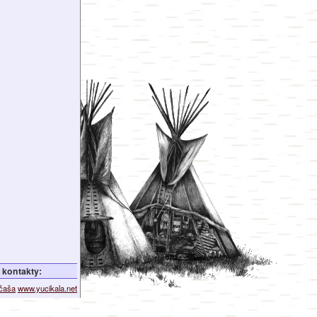
kontakty:
ičaša
www.yucikala.net