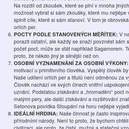
Na rozdíl od zkoušek, které se plní v mnoha jinýc
možnost vybrat si sám zkoušky, které mu nejlépe 
splnit cíle, které si sám stanoví. V tom je obrov
orlích per.
POCTY PODLE STANOVENÝCH MĚŘÍTEK:
V na
porazit ostatní, ale každý se snaží povznést sám 
počet poct, může se stát například Sagamorem. T
proto, že někdo jiný je silnější než on.
OSOBNÍ VYZNAMENÁNÍ ZA OSOBNÍ VÝKONY:
motivací u primitivního člověka. Vyspělý člověk by
Naše udílení orlích per a titulů není odměnou za v
Člověk nachází ve svých činech vnitřní uspokojení,
uznání. Podstatou získávání a „hromadění“ poct 
malými pery, ale další získávání a rozšiřování zna
Setonova povídka Stoupání na horu nejlépe vyjadř
IDEÁLNÍ HRDINA:
Naše činnost je často inspirov
přírodními národy. Není to proto, že bychom chtěli
civilizaci, ale proto, že čistý, mužný a statečný vz