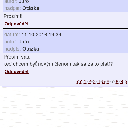
autor:
Juro
nadpis:
Otázka
Prosím!!
Odpovědět
datum:
11.10 2016 19:34
autor:
Juro
nadpis:
Otázka
Prosím vás,
keď chcem byť novým členom tak sa za to platí?
Odpovědět
<<
1
-
2
-
3
-
4
-
5
-
6
-7-
8
-
9
>