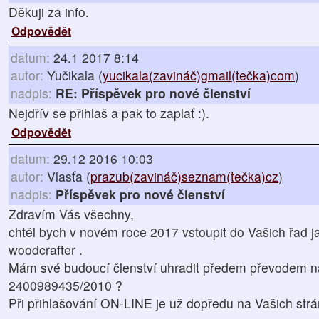
Děkuji za info.
Odpovědět
datum:
24.1 2017 8:14
autor:
Yučikala (
yucikala(zavináč)gmail(tečka)com
)
nadpis:
RE: Příspěvek pro nové členství
Nejdřív se přihlaš a pak to zaplať :).
Odpovědět
datum:
29.12 2016 10:03
autor:
Vlasťa (
prazub(zavináč)seznam(tečka)cz
)
nadpis:
Příspěvek pro nové členství
Zdravím Vás všechny,
chtěl bych v novém roce 2017 vstoupit do Vašich řad 
woodcrafter .
Mám své budoucí členství uhradit předem převodem n
2400989435/2010 ?
Při přihlašování ON-LINE je už dopředu na Vašich str