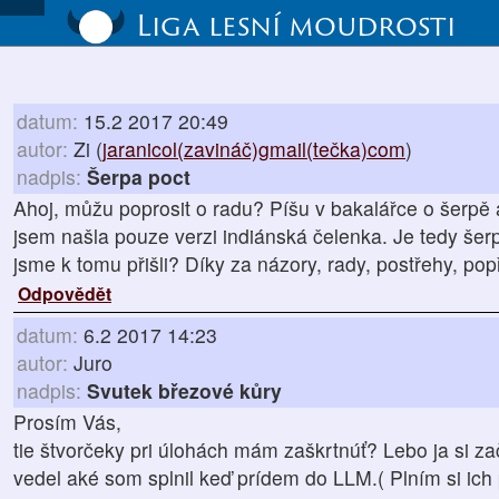
Liga lesní moudrosti
datum:
15.2 2017 20:49
autor:
Zi (
jaranicol(zavináč)gmail(tečka)com
)
nadpis:
Šerpa poct
Ahoj, můžu poprosit o radu? Píšu v bakalářce o šerpě a
jsem našla pouze verzi indiánská čelenka. Je tedy šer
jsme k tomu přišli? Díky za názory, rady, postřehy, popř
Odpovědět
datum:
6.2 2017 14:23
autor:
Juro
nadpis:
Svutek březové kůry
Prosím Vás,
tie štvorčeky pri úlohách mám zaškrtnúť? Lebo ja si z
vedel aké som splnil keď prídem do LLM.( Plním si ich