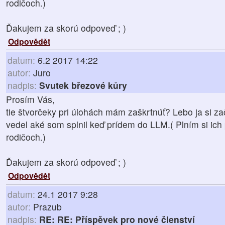
rodičoch.)
Ďakujem za skorú odpoveď ; )
Odpovědět
datum:
6.2 2017 14:22
autor:
Juro
nadpis:
Svutek březové kůry
Prosím Vás,
tie štvorčeky pri úlohách mám zaškrtnúť? Lebo ja si z
vedel aké som splnil keď prídem do LLM.( Plním si ich
rodičoch.)
Ďakujem za skorú odpoveď ; )
Odpovědět
datum:
24.1 2017 9:28
autor:
Prazub
nadpis:
RE: RE: Příspěvek pro nové členství