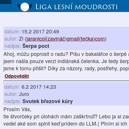
Liga lesní moudrosti
datum:
15.2 2017 20:49
autor:
Zi (
jaranicol(zavináč)gmail(tečka)com
)
nadpis:
Šerpa poct
Ahoj, můžu poprosit o radu? Píšu v bakalářce o šerpě a
jsem našla pouze verzi indiánská čelenka. Je tedy šer
jsme k tomu přišli? Díky za názory, rady, postřehy, popř
Odpovědět
datum:
6.2 2017 14:23
autor:
Juro
nadpis:
Svutek březové kůry
Prosím Vás,
tie štvorčeky pri úlohách mám zaškrtnúť? Lebo ja si z
vedel aké som splnil keď prídem do LLM.( Plním si ich