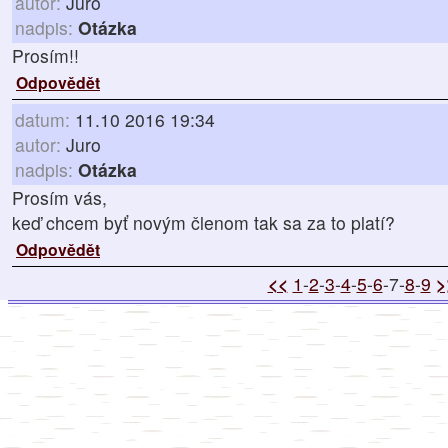
autor:
Juro
nadpis:
Otázka
Prosím!!
Odpovědět
datum:
11.10 2016 19:34
autor:
Juro
nadpis:
Otázka
Prosím vás,
keď chcem byť novým členom tak sa za to platí?
Odpovědět
<<
1
-
2
-
3
-
4
-
5
-
6
-7-
8
-
9
>