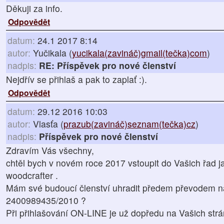
Děkuji za info.
Odpovědět
datum:
24.1 2017 8:14
autor:
Yučikala (
yucikala(zavináč)gmail(tečka)com
)
nadpis:
RE: Příspěvek pro nové členství
Nejdřív se přihlaš a pak to zaplať :).
Odpovědět
datum:
29.12 2016 10:03
autor:
Vlasťa (
prazub(zavináč)seznam(tečka)cz
)
nadpis:
Příspěvek pro nové členství
Zdravím Vás všechny,
chtěl bych v novém roce 2017 vstoupit do Vašich řad 
woodcrafter .
Mám své budoucí členství uhradit předem převodem n
2400989435/2010 ?
Při přihlašování ON-LINE je už dopředu na Vašich str