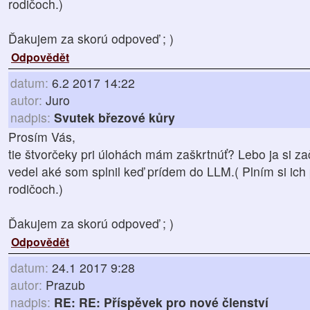
rodičoch.)
Ďakujem za skorú odpoveď ; )
Odpovědět
datum:
6.2 2017 14:22
autor:
Juro
nadpis:
Svutek březové kůry
Prosím Vás,
tie štvorčeky pri úlohách mám zaškrtnúť? Lebo ja si z
vedel aké som splnil keď prídem do LLM.( Plním si ich
rodičoch.)
Ďakujem za skorú odpoveď ; )
Odpovědět
datum:
24.1 2017 9:28
autor:
Prazub
nadpis:
RE: RE: Příspěvek pro nové členství