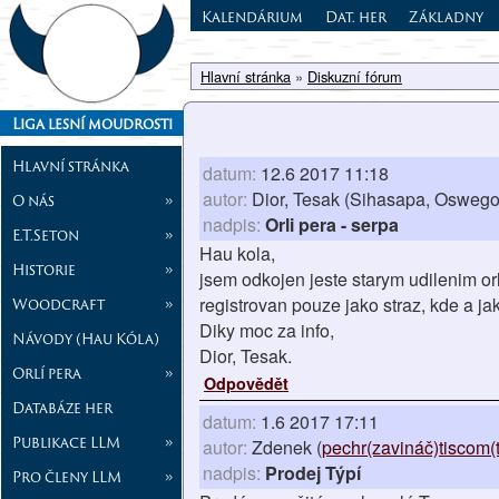
Kalendárium
Dat. her
Základny
Hlavní stránka
»
Diskuzní fórum
Liga lesní moudrosti
Hlavní stránka
datum:
12.6 2017 11:18
autor:
Dior, Tesak (Sihasapa, Oswego
O nás
»
nadpis:
Orli pera - serpa
E.T.Seton
»
Hau kola,
Historie
»
jsem odkojen jeste starym udilenim or
registrovan pouze jako straz, kde a jak
Woodcraft
»
Diky moc za info,
Návody (Hau Kóla)
Dior, Tesak.
Orlí pera
»
Odpovědět
Databáze her
datum:
1.6 2017 17:11
Publikace LLM
»
autor:
Zdenek (
pechr(zavináč)tiscom(
nadpis:
Prodej Týpí
Pro členy LLM
»