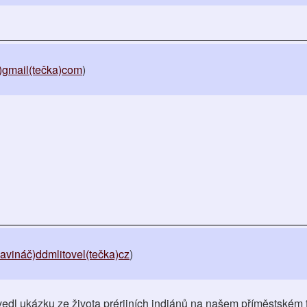
)gmail(tečka)com
)
avináč)ddmlitovel(tečka)cz
)
edl ukázku ze života prérijních indiánů na našem příměstském 