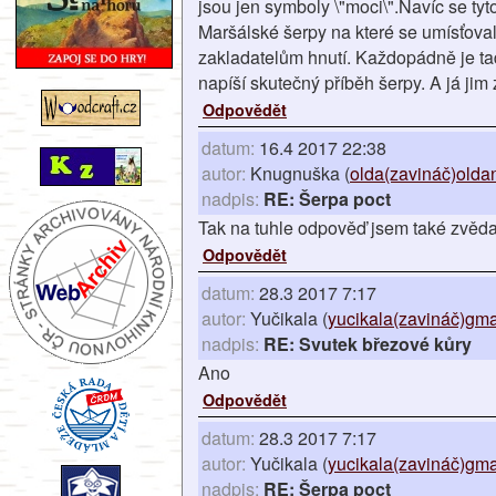
jsou jen symboly \"moci\".Navíc se ty
Maršálské šerpy na které se umísťoval
zakladatelům hnutí. Každopádně je tad
napíší skutečný příběh šerpy. A já jim z
Odpovědět
datum:
16.4 2017 22:38
autor:
Knugnuška (
olda(zavináč)olda
nadpis:
RE: Šerpa poct
Tak na tuhle odpověď jsem také zvědavý
Odpovědět
datum:
28.3 2017 7:17
autor:
Yučikala (
yucikala(zavináč)gma
nadpis:
RE: Svutek březové kůry
Ano
Odpovědět
datum:
28.3 2017 7:17
autor:
Yučikala (
yucikala(zavináč)gma
nadpis:
RE: Šerpa poct