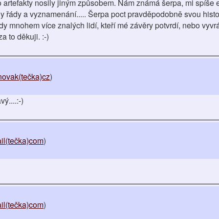
to artefakty nosily jiným způsobem. Nám známá šerpa, mi spíše e
y řády a vyznamenání..... Šerpa poct pravděpodobně svou histor
y mnohem více znalých lidí, kteří mé závěry potvrdí, nebo vyvr
a to děkuji. :-)
novak(tečka)cz
)
....:-)
il(tečka)com
)
il(tečka)com
)