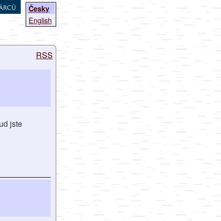
árců
Česky
English
RSS
ud jste