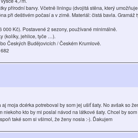
 výšce 4,7m.
y přírodní barvy. Včetně liningu (dvojitá stěna, který umožňuje
éna při deštivém počasí a v zimě. Materiál: čistá bavla. Gramáž t
6 000 Kč). Postavené 2 sezony, používané minimálně.
(kolíky, jehlice, tyče …).
ebo Českých Budějovicích / Českém Krumlově.
 682
a aj moja dcérka potreboval by som jej ušiť šaty. No avšak so 
niekoho kto by mi poslal návod na látkové šaty. Chcel by som 
spoň také som si všimol, že ženy nosia :-). Ďakujem