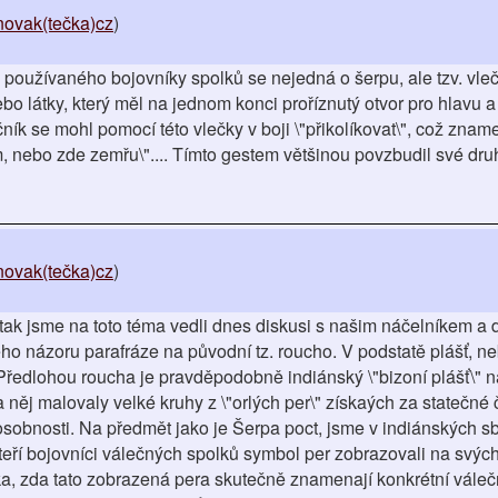
novak(tečka)cz
)
oužívaného bojovníky spolků se nejedná o šerpu, ale tzv. vle
bo látky, který měl na jednom konci proříznutý otvor pro hlavu a 
ík se mohl pomocí této vlečky v boji \"přikolíkovat\", což zname
, nebo zde zemřu\".... Tímto gestem většinou povzbudil své druh
novak(tečka)cz
)
 tak jsme na toto téma vedli dnes diskusi s našim náčelníkem a d
ého názoru parafráze na původní tz. roucho. V podstatě plášť, n
 Předlohou roucha je pravděpodobně indiánský \"bizoní plášť\" n
něj malovaly velké kruhy z \"orlých per\" získaých za statečné č
osobnosti. Na předmět jako je Šerpa poct, jsme v indiánských sb
někteří bojovníci válečných spolků symbol per zobrazovali na svý
ka, zda tato zobrazená pera skutečně znamenají konkrétní vále