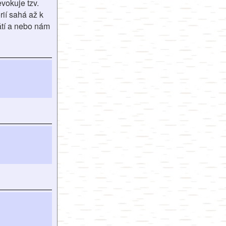
vokuje tzv.
ií sahá až k
átí a nebo nám