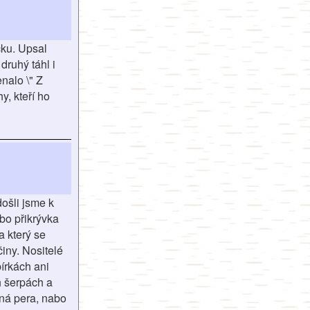
čku. Upsal
druhý táhl i
nalo \" Z
y, kteří ho
ošli jsme k
ebo přikrývka
a který se
iny. Nositelé
írkách ani
ch šerpách a
čná pera, nabo