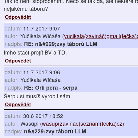
Tak to není stoprocentní. Něco se tak dá, ale některé 
nějakému táboru?
Odpovědět
datum:
11.7 2017 9:07
autor:
Yučikala Wičaša (
yucikala(zavináč)gmail(tečka
nadpis:
RE: n&#229;zvy táborů LLM
Imho stačí projít BV a TD.
Odpovědět
datum:
11.7 2017 9:06
autor:
Yučikala Wičaša
nadpis:
RE: Orli pera - serpa
Šerpu si musíš vyrobit sám.
Odpovědět
datum:
30.6 2017 18:52
autor:
Wasúpi (
wasup(zavináč)seznam(tečka)cz
)
nadpis:
n&#229;zvy táborů LLM