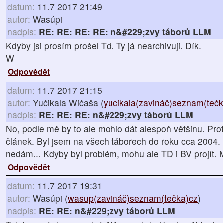
datum:
11.7 2017 21:49
autor:
Wasúpi
nadpis:
RE: RE: RE: RE: n&#229;zvy táborů LLM
Kdyby jsi prosím prošel Td. Ty já nearchivuji. Dík.
W
Odpovědět
datum:
11.7 2017 21:15
autor:
Yučikala Wičaša (
yucikala(zavináč)seznam(tečk
nadpis:
RE: RE: RE: n&#229;zvy táborů LLM
No, podle mě by to ale mohlo dát alespoň většinu. Pro
článek. Byl jsem na všech táborech do roku cca 2004
nedám... Kdyby byl problém, mohu ale TD i BV projít.
Odpovědět
datum:
11.7 2017 19:31
autor:
Wasúpi (
wasup(zavináč)seznam(tečka)cz
)
nadpis:
RE: RE: n&#229;zvy táborů LLM