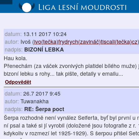
Liga lesní moudrosti
datum:
13.11 2017 10:24
autor:
Ivoš (
ivo(tečka)frydrych(zavináč)tiscali(tečka)cz
nadpis:
BIZONÍ LEBKA
Hau kola.
Přenechám (za váček zvonivých platidel bílého muže) j
bizoní lebku s rohy... tak pište, detaily v emailu...
Odpovědět
datum:
26.7 2017 9:45
autor:
Tuwanakha
nadpis:
RE: Šerpa poct
Šerpa rozhodně není vynález Seiferta, byť byl první u 
ní psal a také si jí vyrobil (doložené jsou fotografie z r.
kdykoliv v rozmezí let 1925-1929). S šerpou přišel Seto