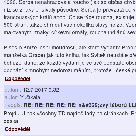
1920. Šerpa nenahrazovala roucho (jak se občas chybně
níž se znaky přišívaly původně. Šerpa je převzatá od v
francouzských králů apod. Co se týče roucha, existuje
500 stran, takže shrnout vše několika slovy nelze. Vzor
malovanými znaky, církevní ornáty, roucha indiánů se
Píšeš o Knize lesní moudrosti, ale které vydání? Problé
manželka Grace) jak tuto knihu, tak Svitek neustále pře
bohužel dáno, že každé vydání je ve své podstatě ob
dochází k mnohým nedorozuměním, protože i české pře
Odpovědět
datum:
12.7 2017 6:32
autor:
Yučikala
nadpis:
RE: RE: RE: RE: RE: n&#229;zvy táborů L
Projdu. Jinak všechny TD najdeš tady na stránkách. 
deska
Odpovědět