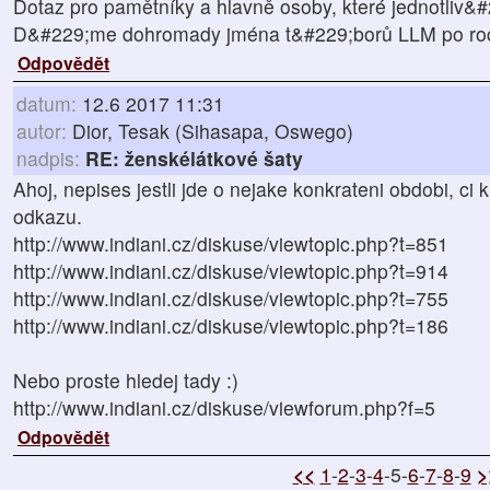
Dotaz pro pamětníky a hlavně osoby, které jednotliv&
D&#229;me dohromady jména t&#229;borů LLM po ro
Odpovědět
datum:
12.6 2017 11:31
autor:
Dior, Tesak (Sihasapa, Oswego)
nadpis:
RE: ženskélátkové šaty
Ahoj, nepises jestli jde o nejake konkrateni obdobi, ci 
odkazu.
http://www.indiani.cz/diskuse/viewtopic.php?t=851
http://www.indiani.cz/diskuse/viewtopic.php?t=914
http://www.indiani.cz/diskuse/viewtopic.php?t=755
http://www.indiani.cz/diskuse/viewtopic.php?t=186
Nebo proste hledej tady :)
http://www.indiani.cz/diskuse/viewforum.php?f=5
Odpovědět
<<
1
-
2
-
3
-
4
-5-
6
-
7
-
8
-
9
>